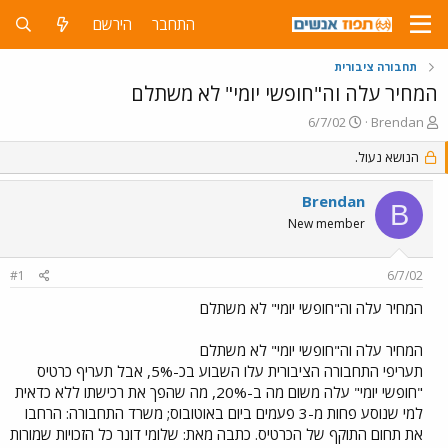
התחבר
הירשם
תחבורה ציבורית
המחיר עלה וה"חופשי יומי" לא משתלם
פ
פ
6/7/02
Brendan
ו
ו
ת
הנושא נעול.
ר
ח
ס
ה
ם
Brendan
B
נ
ב
New member
ו
ת
ש
א
א
ר
#1
6/7/02
י
ך
המחיר עלה וה"חופשי יומי" לא משתלם
המחיר עלה וה"חופשי יומי" לא משתלם
תעריפי התחבורה הציבורית עלו השבוע בכ-5%, אבל תעריף כרטיס
"חופשי יומי" עלה משום מה ב-20%, מה שהפך את רכישתו ללא כדאית
למי שנוסע פחות מ-3 פעמים ביום באוטובוס; משרד התחבורה: הרחבו
את תחום התוקף של הכרטיס. כתבה מאת: שלומי דונר כל הזכויות שמורות