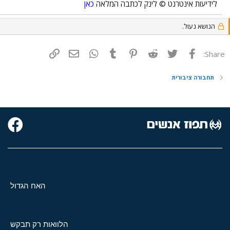
לידיעות אינטרנט © לינק לכתבה המלאה
כאן
הנושא נעול.
פייסבוק
Twitter
Reddit
Pinterest
Tumblr
WhatsApp
דואר אלקטרוני
הוסף קישור
Share:
תחבורה ציבורית
האח הגדול
הלוואות רק תבקש