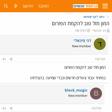
התחבר
הירשם
נוער לקוי שמיעה
המון מזל טוב להקמת הפורום
פ
פ
דני מיכאלי
18/7/01
ו
ו
ת
ר
דני מיכאלי
ד
ח
ס
New member
ה
ם
נ
ב
ו
ת
#1
18/7/01
ש
א
א
ר
המון מזל טוב להקמת הפורום
י
ך
במיוחד עבור צעירים חרשים וכבדי שמיעה. בהצלחה!
black_magic
B
New member
#2
18/7/01