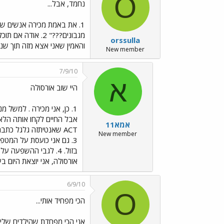
O
נחמד, אבל...
orssulla
והאמין שאני אצא מזה תוך שנה
New member
7/9/10
א
היי שוב אורסולה
אמא11
New member
3. גם אני כועסת על המט
בזול. 4. לגבי ההשפע
אורסולה, אני יוצאת היום
6/9/10
O
הכי מפחיד אותי...
אני הכי מפחדת שהילדים שלי יל