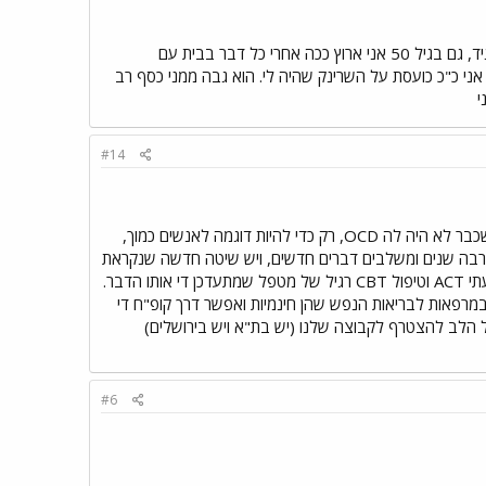
1. את באמת מכירה אנשים שיצאו מ OCD המתבטא בנקיון כרוני?????????? בדיוק אמרתי אתמול לבעלי:"תגיד, גם בגיל 50 אני ארוץ ככה אחרי כל דבר בבית עם
בונים???" 2. אודה אם תוכלי להעביר לי את אותו מאמר על "שיטה חדשה" ואיפה ניתן לקבל טיפול כזה. 3. אני כ"כ כועסת על השרינק שהיה לי. הוא גבה ממני כסף רב
י
#14
1. כן, אני מכירה . למשל מנהלת הפורום שקדמה לי "אחת". היא נשארה לנהל את הפורום כשנתיים אחרי שכבר לא היה לה OCD, רק כדי להיות דוגמה לאנשים כמוך,
תנהגותית כבר הרבה שנים ומשלבים דברים חדשים, ויש שיטה חדשה שנקראת
ACT שאנטיתזה גלגל כתבה עליה (עכשיו זה בעמוד 4) וביקשתי ממנה לצרף את המאמר לשרשור זה. לדעתי ACT וטיפול CBT רגיל של מטפל שמתעדכן די אותו הדבר.
מרפאות לבריאות הנפש שהן חינמיות ואפשר דרך קופ"ח די
מכל הלב להצטרף לקבוצה שלנו (יש בת"א ויש בירושלים)
#6