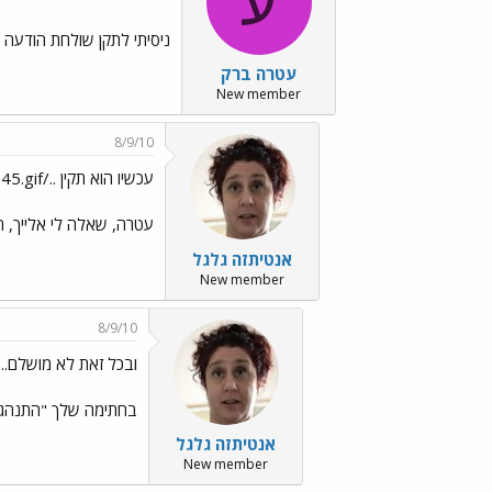
ע
ניסיתי לתקן שולחת הודעה 
עטרה ברק
New member
8/9/10
עכשיו הוא תקין ../images/Emo45.gif
עטרה, שאלה לי אלייך, האם את מכירה
אנטיתזה גלגל
New member
8/9/10
ובכל זאת לא מושלם...../ges/Emo9.gif
בחתימה שלך "התנהגותי
אנטיתזה גלגל
New member