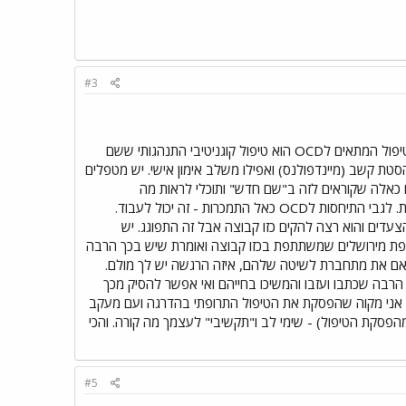
#3
צר לשמוע שאת כל כך אומללה, וצר לי על התחושה המתמשכת שלך שמשפחתך סובלת ממך. אני חושבת שהטיפול המתאים לOCD הוא טיפול קוגניטיבי התנהגותי ששם
סטת קשב (מיינדפולנס) ואפילו משלב אימון אישי. יש מטפלים
ם כאלה שקוראים לזה ב"שם חדש" ותוכלי לראות מה
שאנטיתזה גלגל כתבה לפני שבוע. היא תרגמה מאמר על כך בתור "שיטה חדשה". זו אפשרות אחת - בלי תרופות. לגבי התיחסות לOCD כאל התמכרות - זה יכול לעבוד.
ו שהשתתף במפגשים סיפר לנו שבבלגיה ובבריטניה יש קבוצות תמיכה לOCD שמבוססות על שיטת 12 הצעדים והוא רצה להקים כזו קבוצה אבל זה התפוגג. יש
זו בגלל נושא אחר והוא אמר שהוא נעזר בשיטה גם לגבי הOCD., ועוד משתתפת מירושלים שמשתתפת בכזו קבוצה ואומרת שיש בכך הרבה
י אם את מתחברת לשיטה שלהם, איזה הרגשה יש לך מולם.
הרבה שכתבו ועזבו והמשיכו בחייהם ואי אפשר להסיק מכך
שים להיות אופטימיים. אורסולה, אני מקוה שהפסקת את הטיפול התרופתי בהדרגה ועם מעקב
סקת הטיפול) - שימי לב ו"תקשיבי" לעצמך מה קורה. והכי
#5