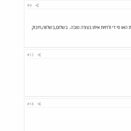
#9
 לי המון רעיוניות יצרתיים איך לקבל את האו סי די ולחיות איתו בצורה טובה.. בשלום,בשלווה,חיבוק
#12
#18