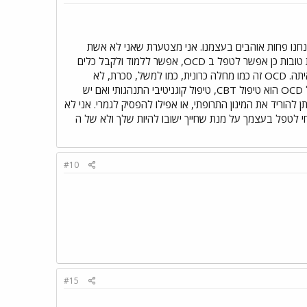
אנחנו פחות אוהבים בעצמנו. אני מצטערת שאני לא אשת
בשורות אבל, לא יוצאים מ OCD, זה לא דלקת גרון שלוקחים אנטיביוטיקה ונרפאים לחלוטין. אבל, יש גם בשורות טובות כן אפשר לטפל ב OCD, אפשר ללמוד ולקבל כלים
שאיתם צריך לעשות שימוש והלטמיע אותם בתוכינו כך שבכל פעם שמתעוררת החרדה, יודעים כיצד להתמודד איתה. OCD זה כמו מחלה כרונית, כמו למשל, סכרת, לא
נרפאים ממנה,אבל עם טיפול נכון ודיאטה נכונה אפשר לחיות איתה ונהל אורח חיים תקין. הטיפול המומלץ היום ל OCD הוא טיפול CBT, טיפול קוגניטיבי התנהגותי ואם יש
להוריד את המינון התרופתי, או אפילו להפסיק לגמרי. אני לא
חי לטפל בעצמך על מנת שחייך ישובו להיות שלך ולא של ה
#10
#15