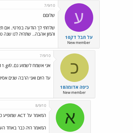
7/9/10
ע
שלוםם
והמון אהבה... שתהיה לנו שנה ט
על חבל דק10
New member
7/9/10
כ
אני אשמח לשמוע גם../images/Emo11.gif
עד היום ואני הרבה שנים אסיר
כיפה אדומה18
New member
8/9/10
א
המאמר על ACT שמופיע כאן בעמ' זה
המאמר היה כבר באחד העמוד