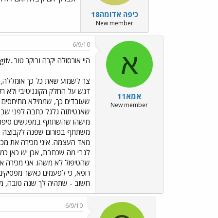
כיפה אדומה18
New member
6/9/10
א
היי אורסולה יקרה ובוקר טוב../images/Emo24.gif
דגש על החלק הקוגניטיבי ולא רק
אמא11
שעובדים כך, שממילא מתיחסים גם
New member
מאד העצמה. איני מכירה את מכו
לגבי מה שכתבת, אכן יש כאן כמ
רופא, כי לפעמים כאשר מפסיקים
חשוב - שתהיה לך שנה טובה, מא
6/9/10