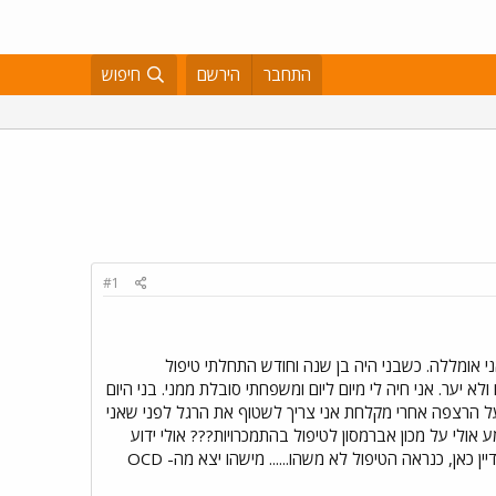
התחבר
הירשם
חיפוש
#1
5 שנים מאז שהייתי כאן לאחרונה. אספר בקצרה - אני סובלת מ- OCD בערך 10 שנים ואני אומללה. כשבני היה בן שנה וחודש התחלתי טיפול
א יער. אני חיה לי מיום ליום ומשפחתי סובלת ממני. בני היום
כתי על הרצפה אחרי מקלחת אני צריך לשטוף את הרגל לפני שאני
ולי על מכון אברמסון לטיפול בהתמכרויות??? אולי ידוע
למישהו האם הטיפול שם עזר לו ל OCD? תודה אני (דרך אגב אני רואה שאותם אנשים שהיו כאן לפני כ-5 שנים עדיין כאן, כנראה הטיפול לא משהו...... מישהו יצא מה- OCD