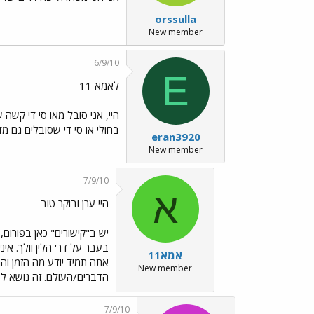
orssulla
New member
6/9/10
E
לאמא 11
היי, אני סובל מאו סי די קש
בחולי או סי די שסובלים גם מד
eran3920
New member
7/9/10
א
היי ערן ובוקר טוב
אמא11
New member
הדברים/העולם. זה נושא לש
7/9/10