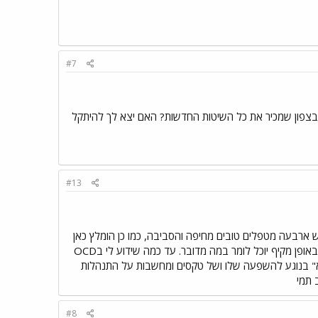
#7
ב בצפון שמכיר את כל השיטות החדשות? האם יצא לך להיתקל
#13
טיפול" לינק עם המלצות על מטפלים בCBT, ועד כמה שזכור לי יש ארבעה מטפלים טובים מחיפה והסביבה, כמו כן הומלץ כאן
בעבר על דר' הלין וולך. איני מכירה אף אחד מהם באופו אישי. לגבי דמיונות שוא - רק רופא שיתשאל אותך באופן מקיף יוכל לומר במה מדובר. עד כמה שידוע לי בOCD
ים. מצד שני תוכל לומר שכל מי שסובל מOCD יש לו "דמיונות שוא" בנוגע להשפעה שלו ושל טקסים ומחשבות על התנהלות
 תמי
#8