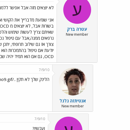
ע
לא יוצאים מזה אבל אפשר ללמוד
אני שומעת מדברייך את הקושי ו
עטרה ברק
New member
צורך אז גם שילוב תרופתי, יתכן 
יודעת אם טיפול בהתמכרות הוא ה
OCD, גם אם הוא תמיד יהיה שם. שנה טובה......
7/9/10
הלינק שלך לא תקין ../images/Emo9.gif
אנטיתזה גלגל
New member
7/9/10
ועכשיו?