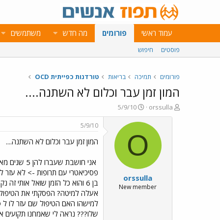
עמוד ראשי
פורומים
מה חדש
משתמשים
פוסטים
חיפוש
פורומים
תמיכה
בריאות
טורדנות כפייתית OCD
המון זמן עבר וכלום לא השתנה....
פ
פ
5/9/10
orssulla
ו
ו
ת
ר
5/9/10
ח
ס
O
המון זמן עבר וכלום לא השתנה....
ה
ם
נ
ב
ו
ת
ש
א
פסיכיאטרי עם תרופות -> לא עזר למ
orssulla
א
ר
בן 6 והוא כל הזמן שואל אותי 
י
New member
אעלה למיטה? הפסקתי את הטיפול עם
ך
שלו??? נראה לי שאמחנו תקועים איתו ל