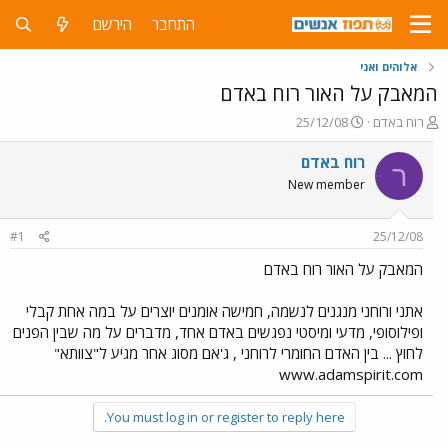
התחבר
הירשם
אלוהים ואני
המאבק על האור רוח באדם
פ
פ
רוח באדם
25/12/08
ו
ו
ת
ר
רוח באדם
ר
ח
ס
New member
ה
ם
נ
ב
ו
ת
#1
25/12/08
ש
א
א
ר
המאבק על האור רוח באדם
י
ך
אתני ורוחני מנגנים לנשמה, חמישה אומנים יוצרים על במה אחת קבלי
ופילוסופי, מדעי ומיסטי נפגשים באדם אחד, מדברים על מה שבין הפנים
לחוץ ... בין האדם החומרי לרוחני , ג'אם מסוג אחר מגיע ל"צוותא"
www.adamspirit.com
You must log in or register to reply here.