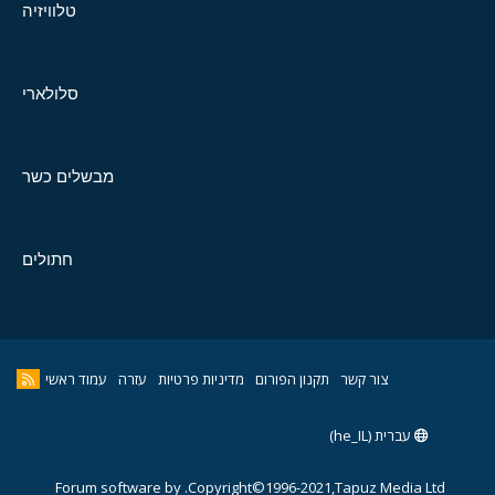
טלוויזיה
סלולארי
מבשלים כשר
חתולים
צור קשר
תקנון הפורום
מדיניות פרטיות
עזרה
עמוד ראשי
עברית (he_IL)
Forum software by
Copyright©1996-2021,Tapuz Media Ltd.