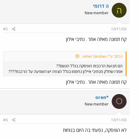
ה דרומי
ה
New member
#5
10/11/03
קח תמונה מאיזה אתר . נתיבי אילון
נכתב ע"י omer landau:
הם תנועת הרכבות הופסקה בגלל הגשם??
אמרו שחלק מנתיבי איילון נחסמו בגלל הצפה יש השפעה על הרכבת????
קח תמונה מאיזה אתר . נתיבי אילון
oren*
O
New member
#6
10/11/03
לא הופסקה, נסעתי בה היום בנוחות