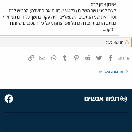
איילון צפון קרס
קצת לפני גשר השלום (בקטע שבונים את התעלה) הכביש קרס
וסגרו את שני הנתיבים השמאליים. היה פקק במשך כל היום ממחלף
גנות... הרכבת עבדה כרגיל ואני צחקתי על כל המסכנים שעמדו
בפקק...
הנושא נעול.
פייסבוק
Twitter
Reddit
Pinterest
Tumblr
WhatsApp
דואר אלקטרוני
הוסף קישור
Share:
תחבורה ציבורית