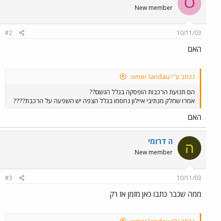
O
New member
#2
10/11/03
האם
נכתב ע"י omer landau:
הם תנועת הרכבות הופסקה בגלל הגשם??
אמרו שחלק מנתיבי איילון נחסמו בגלל הצפה יש השפעה על הרכבת????
האם
ה דרומי
ה
New member
#3
10/11/03
ממה שכבר כתבו כאן מזמן אז רק