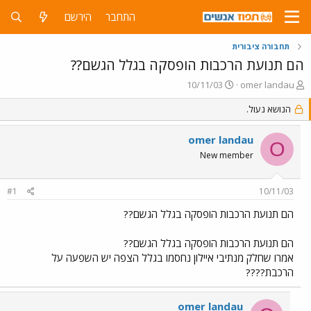
התחבר
הירשם
תחבורה ציבורית
הם תנועת הרכבות הופסקה בגלל הגשם??
פ
פ
10/11/03
omer landau
ו
ו
ת
הנושא נעול.
ר
ח
ס
ה
ם
omer landau
O
נ
ב
New member
ו
ת
ש
א
א
ר
#1
10/11/03
י
ך
הם תנועת הרכבות הופסקה בגלל הגשם??
הם תנועת הרכבות הופסקה בגלל הגשם??
אמרו שחלק מנתיבי איילון נחסמו בגלל הצפה יש השפעה על
הרכבת????
omer landau