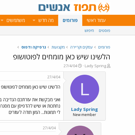
עמוד ראשי
פורומים
מה חדש
משתמשים
פוסטים
חיפוש
פורומים
עסקים וקריירה
מקצועות
גרפיקה ודפוס
הלשינו שיש כאן מומחים לפוטושופ
פ
פ
27/4/04
Lady Spring
ו
ו
ת
ר
27/4/04
ח
ס
L
הלשינו שיש כאן מומחים לפוטושופ
ה
ם
נ
ב
ו
ת
ש
א
נחתכות או שיש להדפיסן עם מסגרת.
Lady Spring
א
ר
לי תמונות... המון תודה לעוזרים
י
New member
ך
27/4/04