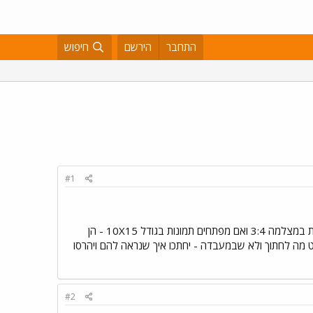
התחבר
הירשם
חיפוש
#1
ואני מבקשת את עזרתכם הנדיבה ב - ב - ק - ש - ה שמעתי שהדפסת תמונות דיגיטליות זה ביחס 2:3 ויחס התמונות במצלמה 3:4 ואם מפתחים תמונות בגודל 10X15 - הן
יט מה לחתוך ולא שבמעבדה - יחתכו איך שנראה להם ויהרסו
#2