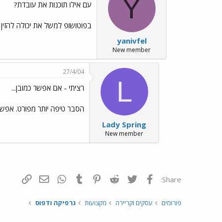
Y
עם אילו תוכנות את עובדת?
בפוטושופ למשל את יכולה להזין ערכים לפני חיתוך עם כלי ה- Crop ו
yanivfel
New member
27/4/04
L
רציתי - אם אפשר כמובן...
הסבר טיפה יותר מפורט. אפשר גם ב IRFAN VIEW אם יותר קל
Lady Spring
New member
פייסבוק
Twitter
Reddit
Pinterest
Tumblr
WhatsApp
דואר אלקטרונ
הוסף קי
Share:
פורומים
עסקים וקריירה
מקצועות
גרפיקה ודפוס