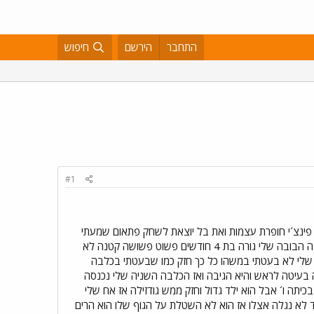
התחבר
הירשם
חיפוש
#1
 פינצ´י חופרת עצמות ואת בל יוצאת לשחק פתאום שמעתי
צרחה של בל ישר רצתי החוצה חשבתי לא...לא שוב ראיתי כלבה אמסטאפית גדולה ומסיווית מנערת תכלבה הקטנה הבובה שלי גורה בת 4 חודשים פשוט פשושה קטנה לא
ם שלי לא בעטתי במשהו כל כך חזק כמו שבעטתי בכלבה
ה בעיטה לראש והיא הגיבה ואז הכלבה השניה שלי נכנסה
יתה ו´ אבל הוא ילד גדול וחזק ממש גודזילה אז אח שלי
לא נגלה אצלו אז הוא לא השטלת על הגוף שלו הוא הרים