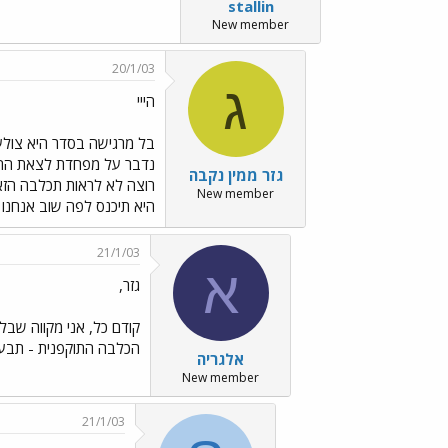
stallin
New member
20/1/03
ג
הייי
בל מרגישה בסדר היא צולעת
נדבר על מפחדת לצאת החוצה
גזר ממין נקבה
רוצה לא לראות תכלבה הזאת
New member
היא תיכנס לפה שוב אנחנו ט
21/1/03
א
גזר,
קודם כל, אני מקווה שב
הכלבה התוקפנית - תבעו 
אלגריה
New member
21/1/03