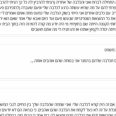
חילה לברוח ואני והכלבה של אחריה (רציתי להרביץ לה כל כך רציתי להרביץ 
פרתי להם על מה שהיא עשתה כרגע לכלבה שלי ופעם שעברה (להזכירכם פע
ת כל ההוצאות הווטרינריות שנעשו פעם ועד היום ואבא שלי אמר שאם הוא יר
י הקטנה הייתה שם בחוץ?!!? מי היה יודע מה קורה לה!!! זה היה בתוך הבית של
תה יכולה לקפוץ אותה! אז זהו תגידו לי מה אתם חושבים!
ת משפט
ם תכלבה שלהם בהסגר אני בטוחה שהם אוהבים אותה..,..
 אם זה היה קורא לכלבה שלי. ואני שמחה שהכלבה שלך בין החיים. לגבי המשפ
סתכלת על זה לא כעל לקחת את הכלבה שהם אוהבים. כי כנראה הם לא יודעים 
יף שהרשויות יקחו את הכלבה מהם וימצאו לה בית אחר כי הבית הזה בהחלט לא 