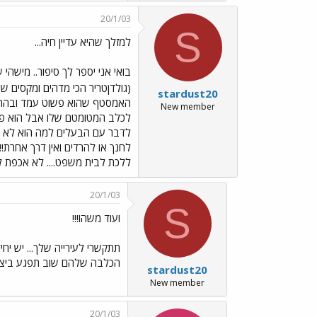
20/1/03
S
למזלך שהיא עדיין חיה...
בואי אני יספר לך סיפור.. מישה
(גולדןטריר הכי מדהים ומקסים 
stardust20
האמסטף שהוא פשוט עמד ובהה ולא
New member
לכלב המטומטם שלו אבל הוא פש
לדבר עם הבעלים למה הוא לא עשה
לחנך או להרדים ואין דרך אחרת!!
ללכת לבית משפט.... לא אכפת לי 
20/1/03
S
ועוד משהו!!!
תתקשרי לעירייה שלך... יש יחי
הכלבה שלהם שוב תפגע ביצור ח
stardust20
New member
20/1/03