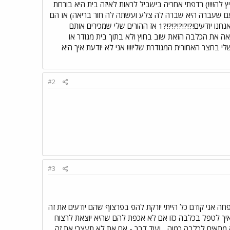
לה!!!!) רדפתי אחריה בישביל לראות לאיזה בית היא בורחת
ם שעברה היא שברה לה צלע ועשתה לה חור בריאה) אז הם
אמרו כן אנחנו יודעים היא אוהבת לריב עם כלבים אחרים אני הייתי בשוק הכלבה שלי כמעט מתה ואתם אומרים לי אנחנו יודעים!?!?!?!?!?!?1 אז ההורים שלי שמכירים אותם
אה את הכלבה הזאת שוב בחוץ ולא בתוך בית מגודר או
י בחצר האחורית המגודרת שלי!!!! אני לא יודעת איך היא
#2
#3
חה אני קודם כל הייתי יורקת להפ בפרצוף שהם יודעים את זה
איך לטפל בכלבה כזו אם לא אכפת להם שהיא יוצאת לרצוח
מתאים לכלבה כמוה... ועוד דבר - אם את לא תעצרי את זה