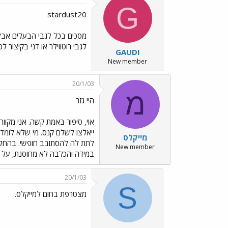
G
stardust20
מסכים בכל לגבי הבעלים אבל ל
לגבי רוטווילר או דני בקיצור
GAUDI
New member
20/1/03
מ
היי גזר
אוי, סיפור באמת קשה. אני מקוו
ייאלצו לשלם קנס. מי שלא לומד
מייקלס
לתת לה להסתובב חופשי. בהחלט מ
New member
במידה והכלבה לא מחוסנת, על א
20/1/03
S
מצטרפת בחום למייקלס.