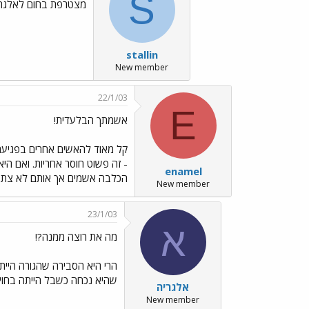
S
מצטרפת בחום לאלגרי
stallin
New member
22/1/03
E
אשמתך הבלעדית!
קל מאוד להאשים אחרים בפגיעה
- זה פשוט חוסר אחריות. ואם הי
enamel
הכלבה אשמים אך אותם לא צתצל
New member
23/1/03
א
מה את רוצה ממנה?!
הרי היא הסבירה שהגורה היי
שהיא נכחה כשבל הייתה בחוץ,
אלגריה
New member