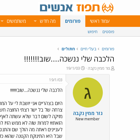
עמוד ראשי
פורומים
מה חדש
משתמשים
פוסטים
חיפוש
פורומים
בעלי חיים
חתולים
הלכבה שלי ננשכה....שוב!!!!!!!
פ
פ
גזר ממין נקבה
19/1/03
ו
ו
ת
ר
19/1/03
ח
ס
ג
הלכבה שלי ננשכה....שוב!!!!!!!
ה
ם
נ
ב
ו
ת
היום בצהריים אני יושבת לי על ה
ש
א
גזר ממין נקבה
א
ר
מזיקה לשום דבר שלא עשתה לאף אח
י
New member
הזאת!!! למרות שזה לא ממש הזיז 
ך
לעניינים ראתה מה הולך שם והתנפל
שבל היא התינוקת הקטנה שהוא כל