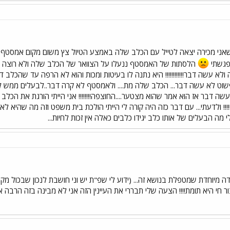
י שאני מכירה יצאה לטייל עם הכלב שלה באמצע הטיול צץ משום מקום אמסטף (שנ
שפגשתי
הלסתות של האמסטף ננעלו על הצוואר של הכלב שלה ולא רוצה 
 עשה דבר!!!!!!!!!!!! היא נתנה לו בעיטות ומכות והוא לא הרפה עד שהכלב 
וט לא עשה דבר... הכלב שלה מת.... ולאמסטף לא קרה דבר..לבעלים ממש ל
 דבר אז הוא אמר שהוא מצטער....החוצפה!!!!!!!! אני הייתי הורגת את הכלב א
!!!! ולדעתי... עם דבר כזה היה קורה לי הייתי הולכת בית משפט וזה מה שהיא ל
מה הבעלים של אותו כלב יגידו כלבים כאלה אין זכות לחיות...
דה מיוחדת שמטפלת בנושא זה... (ידוע לי שפ"ת יש וני חושבת לנכון שבכול מקום
י היא תומת!!!! הצעה שלי תבררי את העיינין הזה אני לא מבינה בזה הרבה אב