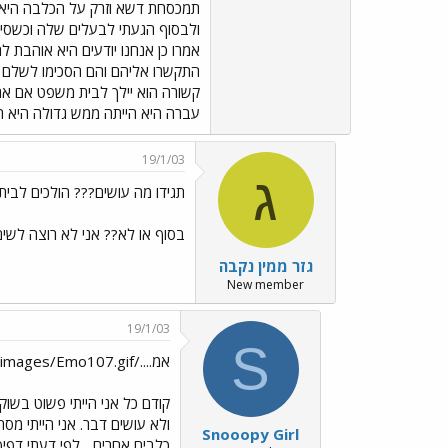
תמכסחת דשא וזרק על הכלבה היא הת
ולבסוף הגעתי לבעלים שלה וכשסי
התקשרו אליהם והם הסכימו לשלם א
קשורה הוא יילך לבית משפט אם אחות
עברה היא הייתה ממש גדולה היא היי
19/1/03
ג
תגידו מה עושים??? הולכים לבי
בסוף או לא?? אני לא רוצה לשי
גזר ממין נקבה
New member
19/1/03
S
אמ..../images/Emo107.gif
קודם כל אני הייתי פשוט בשוק
ולא עושים דבר. אני הייתי מ
Snooopy Girl
כלבים אחרים... לפי דעתי דפ