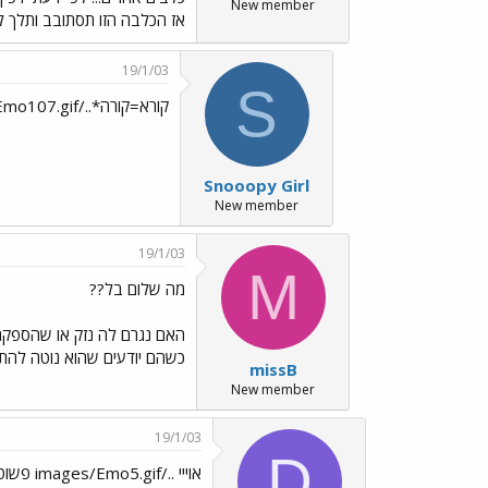
New member
אז הכלבה הזו תסתובב ותלך לת
19/1/03
S
קורא=קורה*../images/Emo107.gif
Snooopy Girl
New member
19/1/03
M
מה שלום בל??
האם נגרם לה נזק או שהספקתם
כשהם יודעים שהוא נוטה להתקי
missB
New member
19/1/03
D
אוייי ../images/Emo5.gif פשוט נורא ../images/Emo46.gif