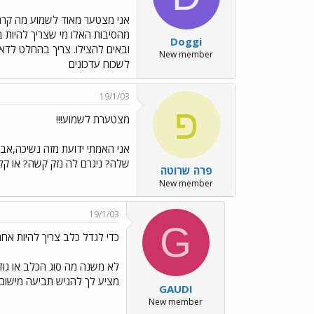
אני מצטער מאוד לשמוע מה קר
מהסיבות האלו מי שצריך להיות 
Doggi
ובאים להצילו. צריך בהחלט לדא
New member
לשכוח עדכונים
19/1/03
פ
מצטערת לשמוע!!!
אני האמתי ידועת מזה נשיכה,אב
שלה? ניגרם לה נזק קשה? או קל
פרה שרוטה
New member
19/1/03
G
כדי לגדל כלב צריך להיות אחר
לא משנה מה סוג הכלב או גודלו
מציע לך להגיש תביעה מישום 
GAUDI
New member