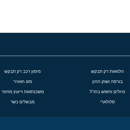
י
שור
הלוואות רק תבקש
מימון רכב רק תבקש
בורסה ושוק ההון
מזג האוויר
טיולים וחופש בחו"ל
משכנתאות וייעוץ מחזור
סלולארי
מבשלים כשר