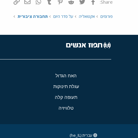
פייסבוק
Twitter
Reddit
Pinterest
Tumblr
WhatsApp
דואר אלקטרונ
הוסף קי
Share:
פורומים
אקטואליה
על סדר היום
תחבורה ציבורית
האח הגדול
עגלת תינוקות
תעופה קלה
טלוויזיה
עברית (he_IL)