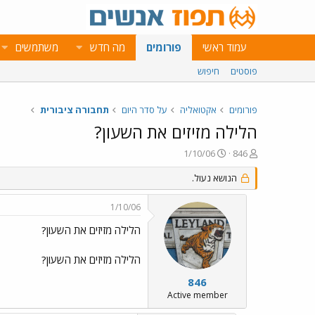
עמוד ראשי
פורומים
מה חדש
משתמשים
פוסטים
חיפוש
פורומים
אקטואליה
על סדר היום
תחבורה ציבורית
הלילה מזיזים את השעון?
פ
פ
1/10/06
846
ו
ו
ת
ר
הנושא נעול.
ח
ס
ה
ם
1/10/06
נ
ב
ו
ת
הלילה מזיזים את השעון?
ש
א
א
ר
הלילה מזיזים את השעון?
י
ך
846
Active member