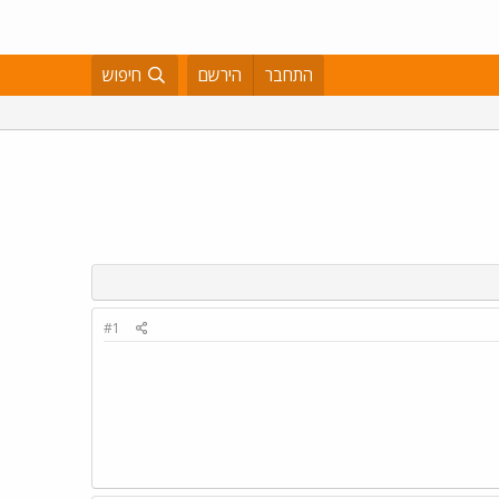
התחבר
הירשם
חיפוש
#1