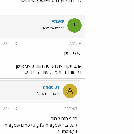
להרדם../images/Emo51.gifיפעת
יפעת*
י
New member
#32
22/1/03
יש לי רעיון
אתם תקחו את המיטה הזוגית, אני אישן
בקומותיים למעלה, שיהיה לי נוף...
anati31
A
New member
#34
22/1/03
הנוף הזה שמור
לשנהבי../images/Emo70.gif../images
/Emo8.gif