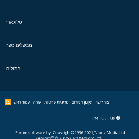
סלולארי
מבשלים כשר
חתולים
צור קשר
תקנון הפורום
מדיניות פרטיות
עזרה
עמוד ראשי
עברית (he_IL)
Forum software by
Copyright©1996-2021,Tapuz Media Ltd.
®
XenForo
© 2010-2020 XenForo Ltd.