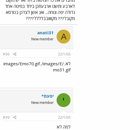
מחברים את כל המיטות ביחד ואז יש מקום
לארבע ותשנו ארבעתכן ביחד במיטה אחד
גדולה יפה ונוחה... ואנ אשן לצדכן בכורסא
מקובל??? מקוווובבלללל????
anati31
A
New member
#36
22/1/03
לא../images/Emo70.gif../images/E
mo31.gif
יפעת*
י
New member
#39
22/1/03
למה לא