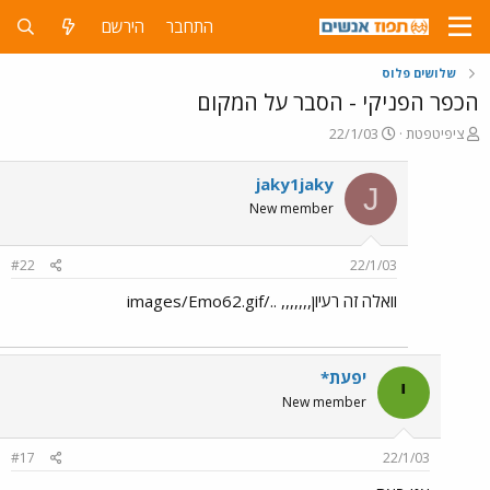
התחבר
הירשם
שלושים פלוס
הכפר הפניקי - הסבר על המקום
פ
פ
ציפיטפטת
22/1/03
ו
ו
ת
ר
jaky1jaky
J
ח
ס
New member
ה
ם
נ
ב
ו
ת
#22
22/1/03
ש
א
א
ר
וואלה זה רעיון,,,,,,, ../images/Emo62.gif
י
ך
יפעת*
י
New member
#17
22/1/03