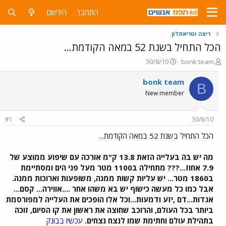
התחבר
הירשם
ריצה וטריאתלון
הכל התחיל בשנת 52 במאה הקודמת...
פ
פ
30/8/10
bonk team
ו
ו
ת
ר
bonk team
B
ח
ס
New member
ה
ם
נ
ב
ו
ת
#1
30/8/10
ש
א
א
ר
הכל התחיל בשנת 52 במאה הקודמת...
י
ך
מה יש בה בעלייה הזאת 13.8 ק"מ אורכה עם שיפוע ממוצע של
7.9 אחוז...??? מתחילה ב1100 מטר מעל פני הים ומסתיימת
ב1860 מטר... יש עליות קשות ממנה, משופעות וארוכות ממנה.
אבל כמו כל מעשה כישוף יש בא משהו אחר ....אווירה... קסם...
אגדות...דם ,יזע ודמעות...וכל אלו הופכים את העלייה למפורסמת
ביותר בכל העולם, והרוכב שחוצה את ראשון את קו הסיום, זוכה
בתהילת עולם וחתימת שמו לנצח נצחים.
עכשיו בבונק