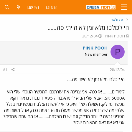
התחבר
הירשם
סלולארי
הי לכולם! מלא זמן לא הייתי פה......
פ
פ
28/12/04
PINK POOH
ו
ו
ת
ר
PINK POOH
P
ח
ס
New member
ה
ם
נ
ב
ו
ת
#1
28/12/04
ש
א
א
ר
הי לכולם! מלא זמן לא הייתי פה......
י
ך
לימודים.......... אז ככה- אני צריכה את עזרתכם. המכשיר הנוכחי שלי הוא
SK 5000A, ואבא שלי הביא לי מהעבודה TELIT X95, נראה דוקא
מכשיר מדליק. השאלה שלי היא, כדאי לעשות הצלבת מכשירים? בגלל
שלפי מה שהבנתי ה SK מכשיר מעולה והוא באמת ככה, אבל משום מה
הטליט נראה לי יותר מדליק וגם יש לו מצלמה........... אז מה אתם אומרים?
אני לא אתבאס מהאיכות שלו?