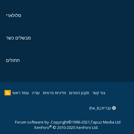
סלולארי
מבשלים כשר
חתולים
צור קשר
תקנון הפורום
מדיניות פרטיות
עזרה
עמוד ראשי
עברית (he_IL)
Forum software by
Copyright©1996-2021,Tapuz Media Ltd.
®
XenForo
© 2010-2020 XenForo Ltd.