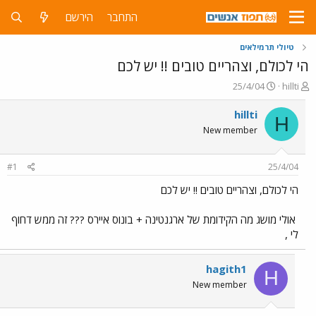
התחבר
הירשם
טיולי תרמילאים
הי לכולם, וצהריים טובים !! יש לכם
פ
פ
25/4/04
hillti
ו
ו
ת
ר
hillti
H
ח
ס
New member
ה
ם
נ
ב
ו
ת
#1
25/4/04
ש
א
א
ר
הי לכולם, וצהריים טובים !! יש לכם
י
ך
אולי מושג מה הקידומת של ארגנטינה + בונוס איירס ??? זה ממש דחוף
לי ,
hagith1
H
New member