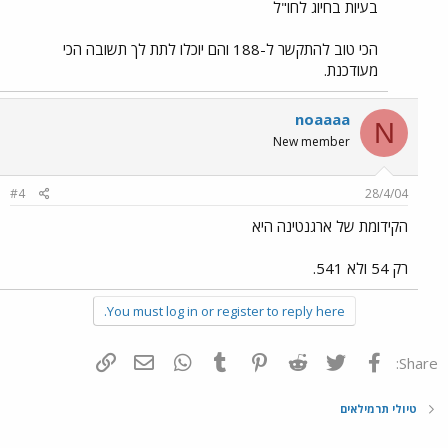
בעיות בחיוג לחו"ל
הכי טוב להתקשר ל-188 והם יוכלו לתת לך תשובה הכי
מעודכנת.
noaaaa
N
New member
#4
28/4/04
הקידומת של ארגנטינה היא
רק 54 ולא 541.
You must log in or register to reply here.
פייסבוק
Twitter
Reddit
Pinterest
Tumblr
WhatsApp
דואר אלקטרוני
הוסף קישור
Share:
טיולי תרמילאים