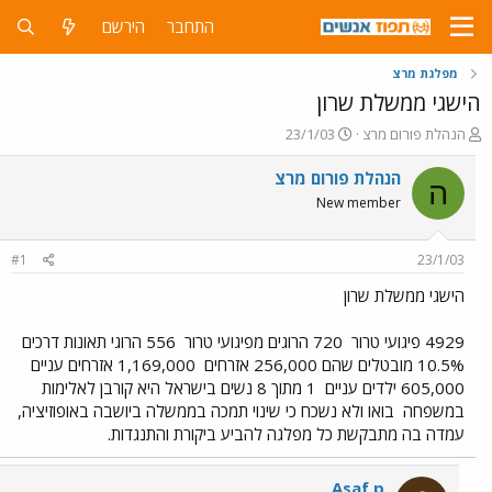
התחבר
הירשם
מפלגת מרצ
הישגי ממשלת שרון
פ
פ
הנהלת פורום מרצ
23/1/03
ו
ו
ת
ר
הנהלת פורום מרצ
ה
ח
ס
New member
ה
ם
נ
ב
ו
ת
#1
23/1/03
ש
א
א
ר
הישגי ממשלת שרון
י
ך
4929 פיגועי טרור
720 הרוגים מפיגועי טרור
556 הרוגי תאונות דרכים
10.5% מובטלים שהם 256,000 אזרחים
1,169,000 אזרחים עניים
605,000 ילדים עניים
1 מתוך 8 נשים בישראל היא קורבן לאלימות
במשפחה
בואו ולא נשכח כי שינוי תמכה בממשלה ביושבה באופוזיציה,
עמדה בה מתבקשת כל מפלגה להביע ביקורת והתנגדות.
Asaf p