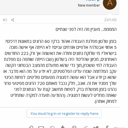
A
New member
#2
23/1/03
הממממ... מעניין מה היה לפני שנתיים
בזמן שלטון מפלגת העבודה ואהוד ברק? 60 הרוגים בתאונות דרכים?
5 אחוזי אבטלה? אלפיים אזרחים עניים? לא הייתה אף אישה מוכה
בישראל? מי שלוקח נתונים ותולה את האשמה אך ורק ב22 החודשים
האחרונים, מכיוון שהליכוד היה בשלטון (שבו הייתה שותפה גם מפלגת
העבודה למי ששכח),תוך כדי שהוא מתעלם מהמצב הבטחוני הקשה
עקב המלחמה שגזרו עלינו הפלסטינים, לא יודע על מה הוא מדבר. או
שהוא כן יודע אבל הוא עושה דמגוגיה מטעמים פוליטים. לפחות הכינוי
שלך מסגיר את זה. ואגב, חלק נכבד מאותם 720 הרוגים מפיגועי טרור
נהרגו בזמן ממשלת ברק. לפחות תחשוב קצת על הנתונים לפני
שאתה מחליט לעשות דמגוגיה. (ההודעה תועדה למקרה שתחליט
למחוק אותה).
You must log in or register to reply here.
פייסבוק
Twitter
Reddit
Pinterest
Tumblr
WhatsApp
דואר אלקטרוני
הוסף קישור