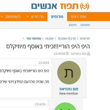
עמוד ראשי
פורומים
מה חדש
משתמשים
פוסטים
חיפוש
פורומים
תרבות ואמנות
אמנות
מחזות זמר
היפ היפ הוריי!!זכיתי באוסף מיוזיקלס
פ
פ
תום נחמיאס
22/4/04
ו
ו
ת
ר
22/4/04
ח
ס
ת
היפ היפ הוריי!!זכיתי באוסף מיוזיקלס
ה
ם
נ
ב
ו
ת
מה שהיה פה?עם החידון זיהוי שירים
ש
א
תום נחמיאס
א
ר
י
New member
ך
23/4/04