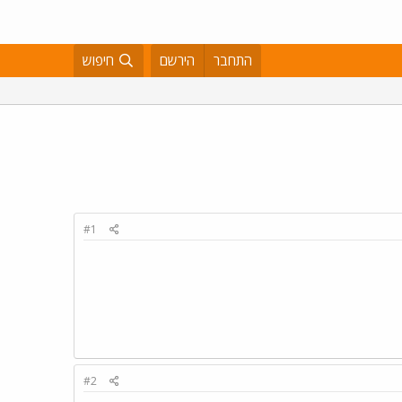
התחבר
הירשם
חיפוש
#1
#2