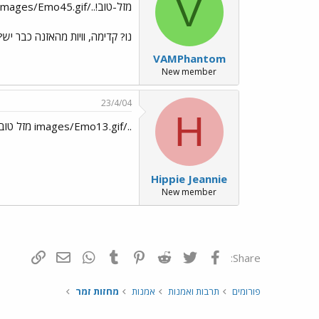
V
מזל-טוב!../images/Emo6.gif../images/Emo45.gif
נו? קדימה, וויות מהאזנה כבר יש?
VAMPhantom
New member
23/4/04
H
../images/Emo13.gif מזל טוב, תהנה!
Hippie Jeannie
New member
פייסבוק
Twitter
Reddit
Pinterest
Tumblr
WhatsApp
דואר אלקטרונ
הוסף קי
Share:
פורומים
תרבות ואמנות
אמנות
מחזות זמר