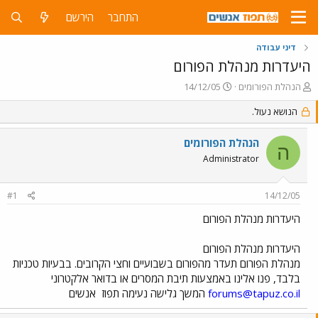
התחבר
הירשם
דיני עבודה
היעדרות מנהלת הפורום
פ
פ
הנהלת הפורומים
14/12/05
ו
ו
ת
הנושא נעול.
ר
ח
ס
ה
ם
הנהלת הפורומים
ה
נ
ב
Administrator
ו
ת
ש
א
א
ר
#1
14/12/05
י
ך
היעדרות מנהלת הפורום
היעדרות מנהלת הפורום
מנהלת הפורום תעדר מהפורום בשבועיים וחצי הקרובים. בבעיות טכניות
בלבד, פנו אלינו באמצעות תיבת המסרים או בדואר אלקטרוני
forums@tapuz.co.il
המשך גלישה נעימה תפוז
אנשים