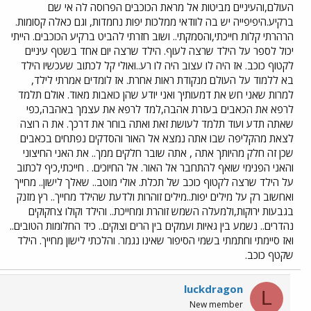
העולם,והעיניים מביטות אל מראת הכוכבים הפרוסה לה אי שם
ברקיע.היפיפייה יש בה לוודאי ממלכות יפות נחמדות, וגם כאלה קסומות.
הרהרתי קלות חייכתי,והסמקתי.. ושוב חזרתי להביט ברקיע הכוכבים. הייתי
יכול לספר על הילד שרצה לעוף. הילד שרצה יום אחד בשטף עיניים
לקטוף כוכב. אז היה לו עצוב היה לו רע..ואולי קל לכתוב שעכשיו הילד
בא ללמוד על העולם מנקודת ראות אחרת. אז לומדים אמרתי לילד,
למרות שאני חש את דמעותיך ואני יודע שהן כואבות מאוד. אולם תלמד
לרפא את הכאבים בעזרת אהבה,למד לרפא את עצמך באהבה,כפי
שאתה תדע ועוד תלמד לעושת זאת ואתה בוחר את דרכך. את ה רוצה
לצאת מהקליפה שבו אתה נמצא אל האור והסדקים נפתחים בכאבים
שכן זה חלק מהיותך אתה , אתה שובר חלקים ממך.. את האני החיצוני
והאני הפנימי שואף להתחבר אל האור. אל החיוכים. . חייכתי,כיף לכתוב
על הילד שרצה לקטוף כוכב של תכלת. אולי מוטב.. שאלך לישון.. מחייך
ואחשוב רק על מילים יפות..מילים זוהרות ולדעת שהילד מחייך.. רץ מזנק
בגבעות ירוקות,ולמעלה השמש זוהרת ומחייכת.. והילד וקולו צחקוקים
נהדרים.. נשמע בין גאיות ועמקים בין הרים וצוקים.. כיד החלומות הטובים..
ואז סיימתי וחתמתי בשמי הסיפור שאינו נגמר. והלכתי לישון מחייך. הילד
שקטף כוכב.
luckdragon
L
New member