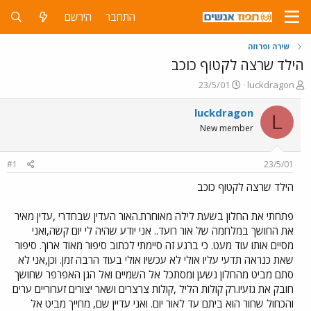
התחבר
הירשם
שירה ופרוזה
הילד שרצה לקטוף כוכב
פ
פ
23/5/01
luckdragon
ו
ו
ת
ר
luckdragon
L
ח
ס
New member
ה
ם
נ
ב
ו
ת
#1
23/5/01
ש
א
א
ר
הילד שרצה לקטוף כוכב
י
ך
פתחתי את החלון בשעת לילה מאוחרת.האור העדין שבחדרי ,עדין מאיר
את החושך במלחמה של אור רועד.. אני יודע שהיה לי יום קשה,ואני
מסיים אותו עוד מעט. כי ברגע זה סיימתי לכתוב סיפור מאוד ארוך. סיפור
שאת כנראה תדעי עליו אולי לא עכשיו אולי בעוד הרבה זמן. וכן,אני לא
סתם מביט מהחלון נשען ומסתכל אל השמיים ואל הגן האפרפר שחושך
חובק את גזעיו.רק קולות הליל ,קולות צרצרים ושאר יצורים זערוריים ערים
והכחול שחור הוא ביתם עד לאור יום. ואני עדיין שם, מחייך מביט אל