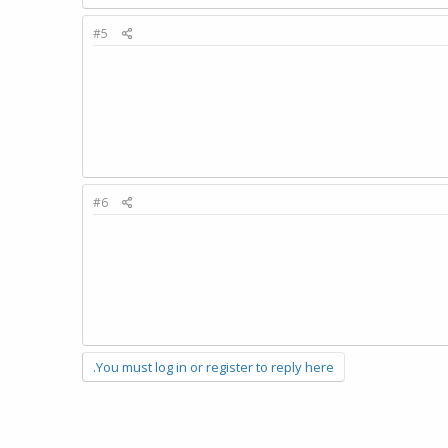
#5
#6
You must log in or register to reply here.