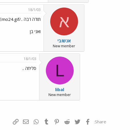
18/1/03
א
תודה רבה ../images/Emo24.gif
ואני בן
אנשובי
New member
18/1/03
L
סליחה ..
libal
New member
פייסבוק
Twitter
Reddit
Pinterest
Tumblr
WhatsApp
דואר אלקטרונ
הוסף קי
Share: