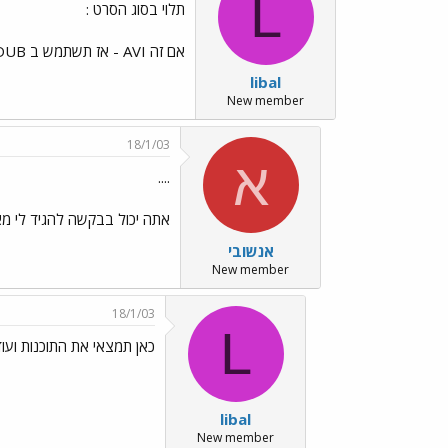
L
תלוי בסוג הסרט :
אם זה AVI - אז תשתמש ב VIRTUALDUB אם זה MPG - אז תשתמש ב TMPGENC .
libal
New member
18/1/03
א
....
אתה יכול בבקשה להגיד לי מאי
אנשובי
New member
18/1/03
L
כאן תמצאי את התוכנות ועו
libal
New member