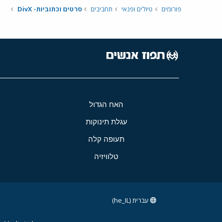
פורומים
טיולים ופנאי
תחביבים
סרטים וכתוביות- DivX
האח הגדול
עגלת תינוקות
תעופה קלה
טלוויזיה
עברית (he_IL)