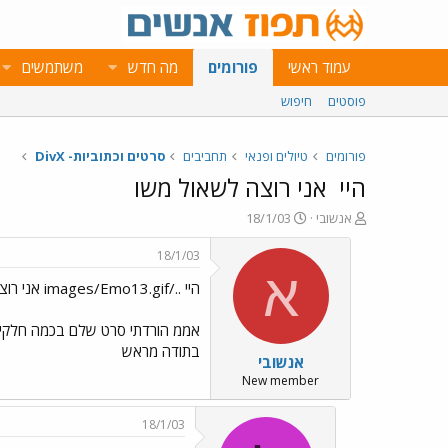
עמוד ראשי
פורומים
מה חדש
משתמשים
פוסטים
חיפוש
פורומים
טיולים ופנאי
תחביבים
סרטים וכתוביות- DivX
היי
אני רוצה לשאול משו
פ
פ
אנשובי
18/1/03
ו
ו
ת
ר
18/1/03
ח
ס
א
היי ../images/Emo13.gif אני רוצה לשאול משו
ה
ם
נ
ב
ו
ת
אממ הורדתי סרט שלם בכמה חלקים 
ש
א
בתודה מראש
אנשובי
א
ר
י
New member
ך
18/1/03