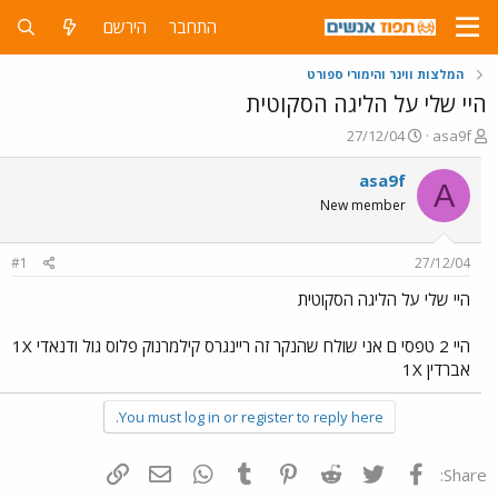
התחבר
הירשם
המלצות ווינר והימורי ספורט
היי שלי על הליגה הסקוטית
פ
פ
27/12/04
asa9f
ו
ו
ת
ר
asa9f
A
ח
ס
New member
ה
ם
נ
ב
ו
ת
#1
27/12/04
ש
א
א
ר
היי שלי על הליגה הסקוטית
י
ך
היי 2 טפסי ם אני שולח שהנקר זה ריינגרס קילמרנוק פלוס גול ודנאדי 1X
אברדין 1X
You must log in or register to reply here.
פייסבוק
Twitter
Reddit
Pinterest
Tumblr
WhatsApp
דואר אלקטרוני
הוסף קישור
Share: