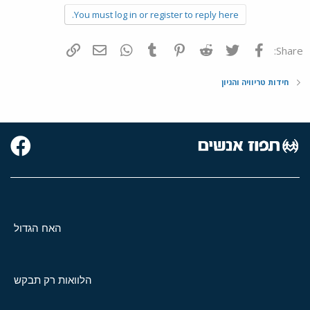
You must log in or register to reply here.
פייסבוק
Twitter
Reddit
Pinterest
Tumblr
WhatsApp
דואר אלקטרוני
הוסף קישור
Share:
חידות טריוויה והגיון
האח הגדול
הלוואות רק תבקש