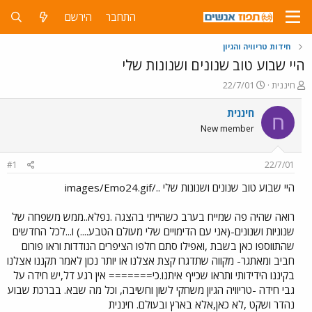
התחבר
הירשם
חידות טריוויה והגיון
היי שבוע טוב שנונים ושנונות שלי
פ
פ
חיננית
22/7/01
ו
ו
ת
ר
חיננית
ח
ח
ס
New member
ה
ם
נ
ב
ו
ת
#1
22/7/01
ש
א
א
ר
היי שבוע טוב שנונים ושנונות שלי ../images/Emo24.gif
י
ך
רואה שהיה פה שמייח בערב כשהייתי בהצגה .נפלא..ממש משפחה של
שנוניות ושנונים-(אני עם הדימויים שלי מעולם הטבע....) ו...לכל החדשים
שהתווספו כאן בשבת ,ואפילו סתם חלפו הציפרים הנודדות וראו פורום
חביב ומאתגר- מקווה שתדגרו קצת אצלנו או יותר נכון לאמר תקננו אצלנו
בקיננו הידידותי ותראו שכייף איתנו.כי======= אין רגע דל,יש חידה על
גבי חידה -טריוויה הגיון משחקי לשון וחשיבה, וכל מה שבא. בברכת שבוע
נהדר ושקט ,לא כאן,אלא בארץ ובעולם. חיננית