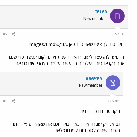
חיננית
ח
New member
#2
22/7/01
בוקר טוב לך ציפי שאת כבר כאן ../images/Emo8.gif
וזה נועד להקפצה לעוברי האורח שמתחילים לקום עכשיו ..כדי שגם
אתם תקראו. טוב . יאלללה ביי אשוב אליכם בצהרי היום כנראה.
ציפי666
צ
New member
#3
22/7/01
בוקר טוב גם לך חיננית
גם אני רק עוברת אורח כאן הבוקר, וכנראה שאהיה פעילה יותר
בערב. שיהיה לכולם יום שמח ונפלא!