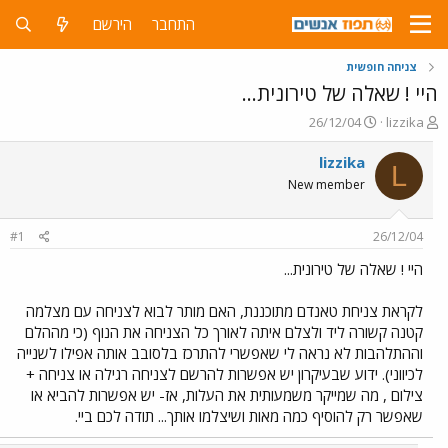
התחבר
הירשם
צניחה חופשית
היי ! שאלה של טירונית...
פ
פ
26/12/04
lizzika
ו
ו
ת
ר
lizzika
L
ח
ס
New member
ה
ם
נ
ב
ו
ת
#1
26/12/04
ש
א
א
ר
היי ! שאלה של טירונית...
י
ך
לקראת צניחת טאנדם מתוכננת, האם מותר לבוא לצניחה עם מצלמה
קטנה קשורה ליד ולצלם איתה לאורך כל הצניחה את הנוף (כי מההלם
וההתלהבות לא נראה לי שאפשרי להתרכז בלסובב אותה אפילו לשנייה
לכיווני). ידוע שבעיקרון יש אפשרות להרשם לצניחה רגילה או צניחה +
צילום , מה שמייקר משמעותית את העלות, אז- יש אפשרות להביא או
שאפשר רק להוסיף כמה מאות ושיצלמו אותך... תודה לכם ביי.