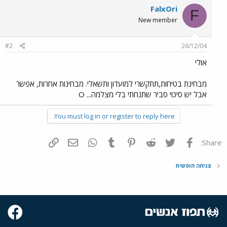
FalxOri
F
New member
#2
26/12/04
אולי
מבחינת בטיחות,תתקשרי למועדון ותשאלי. מבחינות אחרות, אפשר
אבל יש סיכוי סביר שתנחתי בלי מצלמה... O
You must log in or register to reply here.
פייסבוק
Twitter
Reddit
Pinterest
Tumblr
WhatsApp
דואר אלקטרוני
הוסף קישור
Share:
צניחה חופשית