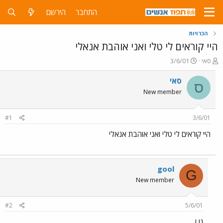
התחבר
הירשם
הכרויות
היי קוראים לי טלי ואני אוהבת אנאלי
פ
פ
סאי
3/6/01
ו
ו
ת
ר
סאי
ס
ח
ס
New member
ה
ם
נ
ב
ו
ת
#1
3/6/01
ש
א
א
ר
היי קוראים לי טלי ואני אוהבת אנאלי
י
ך
gool
G
New member
#2
5/6/01
נו ו....