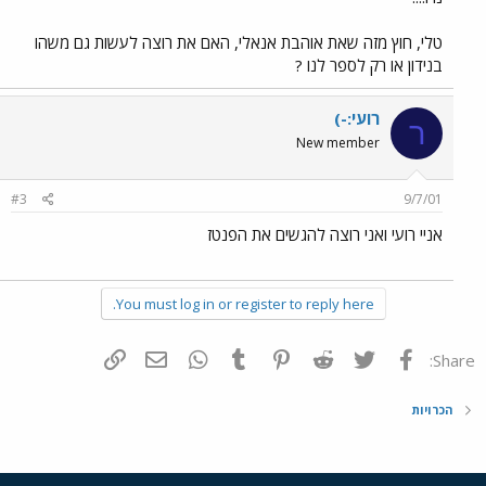
טלי, חוץ מזה שאת אוהבת אנאלי, האם את רוצה לעשות גם משהו
בנידון או רק לספר לנו ?
רועי:-)
ר
New member
#3
9/7/01
אניי רועי ואני רוצה להגשים את הפנטז
You must log in or register to reply here.
פייסבוק
Twitter
Reddit
Pinterest
Tumblr
WhatsApp
דואר אלקטרוני
הוסף קישור
Share:
הכרויות