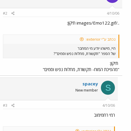
#2
4/10/06
../images/Emo122.gif תיקון:
נכתב ע"י exterior:
היי, מישהו יודע מי המחבר
של הספר "תקשורת, מחלות נפש וסמים"?
תיקון:
"מהפיכת המוח- תקשורת, מחלות נפש וסמים"
spacey
S
New member
#3
4/10/06
רמי רחמימוב