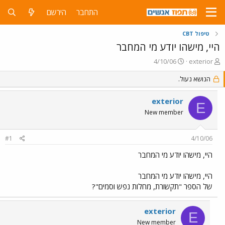
התחבר
הירשם
טיפול CBT
היי, מישהו יודע מי המחבר
פ
פ
4/10/06
exterior
ו
ו
ת
הנושא נעול.
ר
ח
ס
ה
ם
exterior
E
נ
ב
New member
ו
ת
ש
א
א
ר
#1
4/10/06
י
ך
היי, מישהו יודע מי המחבר
היי, מישהו יודע מי המחבר
של הספר "תקשורת, מחלות נפש וסמים"?
exterior
E
New member