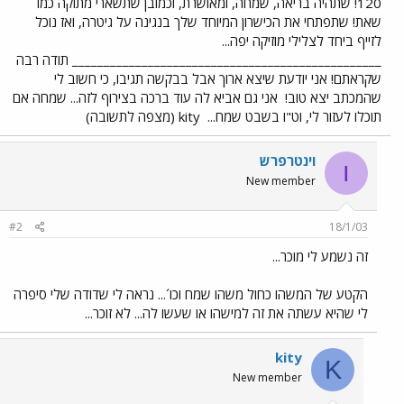
120! שתהיה בריאה, שמחה, ומאושרת, וכמובן שתשארי מתוקה כמו
שאת! שתפתחי את הכישרון המיוחד שלך בנגינה על גיטרה, ואז נוכל
לזייף ביחד לצלילי מוזיקה יפה...
_________________________________________________ תודה רבה
שקראתם! אני יודעת שיצא ארוך אבל בבקשה תגיבו, כי חשוב לי
שהמכתב יצא טוב!
אני גם אביא לה עוד ברכה בצירוף לזה... שמחה אם
תוכלו לעזור לי, וט"ו בשבט שמח...
kity (מצפה לתשובה)
וינטרפרש
ו
New member
#2
18/1/03
זה נשמע לי מוכר...
הקטע של המשהו כחול משהו שמח וכו´... נראה לי שדודה שלי סיפרה
לי שהיא עשתה את זה למישהו או שעשו לה... לא זוכר...
kity
K
New member