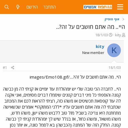
התחבר
הירשם
אוף טופיק
היי.. מה אתם חושבים על זה?..
פ
פ
18/1/03
kity
ו
ו
ת
ר
kity
K
ח
ס
New member
ה
ם
נ
ב
ו
ת
#1
18/1/03
ש
א
א
ר
היי.. מה אתם חושבים על זה?..../images/Emo108.gif
י
ך
היי... לחברה הכי טובה שלי יש יומהולדת עוד יומיים אז קניתי לה מן כבשה
קטנה והוספתי כל מיני דברים קטנים שיסמלו דברים מסוימים, ואני אקנה
לה עוד קופסאת תכשיטים או משהו כזה, רציתי להראות לכם את המכתב
שכתבתי לה ומה אתם חושבים עליו: *ללני המתוקה!* אומרים שכשאישה
מתחתנת היא צריכה בשביל מזל טוב ללבוש משהו ישן, משהו חדש,
משהו מושאל, ומשהו כחול, אז בגלל שיש לך יומהולדת קניתי לך כבשה
קטנה. החלק הזה של המתנה (הכבשה) בא לסמל כוונה, או יותר נכון