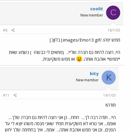
coolit
C
New member
#8
18/1/03
ממש יפה!../images/Emo13.gif|בלוןכ|
היי, רוצה להיות גם חברה שלי?..
(מתאים לי כבשה!
) נשמע שאת
*ממש* אוהבת אותה..
או ממש משקיענית..
kity
K
New member
#11
19/1/03
תודה!!
היי... תודה רבה לך....
חחח... כן אני רוצה להיות גם חברה שלך....
ואממ... אני נורא לא משקיענית תמיד שאני מנסה משהו יוצא לי על
הפנים.. וכן אני ממש אוהבת אותה...
אממ... איך בחתימה שלך יחש