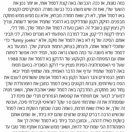
כמה כוונות, אז ככה: הכבשה באה קצת לסמל אותי, או יותר נכון את
השער שלי, ואת זה שיש משהו בכל כבשה מוזרה. הסניקרסים הקטנים
באו לסמל אותך, לא רק שאת חמודה מבחוץ, אלא גם ממש ממש מתוקה
מבפנים. הזיקוק הקטן שמדליקים בא להזכיר שתמיד אפשר לשמוח, וצריך
רק ניצוץ קטן בשביל זה. האבן נועדה לסמל את המזל שלך, מזל דלי,
רציתי לקנות דלי קטן, אבל למרבה הפתעתי לא מוכרים כאלה, לכי תביני
אותם. הסיכה של FJ לא באה לסמל את פוקס, אלא "funny joeks" כדי
שתוכלי לשמור אותה, ולצחוק בצחוק החמוד והנחנק שלך. המנעול בא
לסמל שלא משנה עד כמה משהו נראה סגור, תמיד יהיה אפשר לפתוח
אותו עם המפתח הנכון. הקעקוע של הדרקון בא לסמל את שנת 1988
שעל פי האסטרולוגיה הסינית מצויין ע"י דרקון. הסוכריה בטעם תפוח
באה לסמל שתמיד עדיף את הדבר האמיתי, ומה שמזויף תמיד יבוא
חמוץ. הגפרורים והנר העגול הקטן בא לסמל אנשים ששורפים לעצם את
הפח בשירותים!, והנרות הקטנים באים לסמל כמובן את היומהולדת שלך
(מזל טוב מתוקה!), המדבקה באה לסמל שאני אוהבת אותך, ושאני מנויה
למעריב לנוער. אם תפתחי את קופסאת הגפרורים תגלי שם סיכת לב
שמסמלת את זה שתרמתי פעם 10 שקל לווראיטי וקיבלתי סיכה, ועכשיו
זה שלך, אז כאילו שאת תרמת, נשמה טובה שכמוך! השקית באה לסמל
שכשיש הרבה דברים קטנים שרוצים שהם יהיו ביחד, אז שמים אותם
בשקית כאילו דההה.... וכמובן הכל ביחד בא לסמל שיהיה לך את
היומהולדת הכי שמח יכול להיות, ושאני ממש אוהבת אותך!! מזל טוב! עד