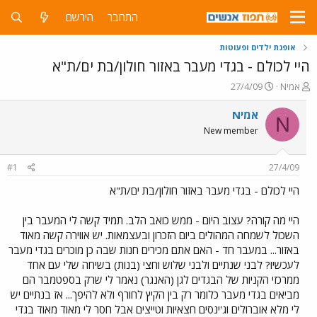
התחבר
הירשם
אופנת ילדים ופעוטות
היי לכולם - בגדי מעבר באזור חולון/בת ים/ת"א
פ
פ
Nאמי
27/4/09
ו
ו
ת
ר
Nאמי
N
ח
ס
New member
ה
ם
נ
ב
ו
ת
#1
27/4/09
ש
א
א
ר
היי לכולם - בגדי מעבר באזור חולון/בת ים/ת"א
י
ך
היי מה קורה? עצוב היום - ממש כואב הלב. תמיד קשה לי המעבר בין
השכול לשמחה המהולים ביום הזכרון ובעצמאות. יש אווירה קשה מאוד
באזור... במעבר חד - האם אתם מכירים חנות שבה כן מוכרים בגדי מעבר
לעכשיו? לבני שנתיים ולבני שלוש וחצי (בנות) בשיחה שלי עם אחד
ממרכזי הקניות של הבגדים לגן (האנגר) נאמר לי שרק בספטמבר הם
מביאים בגדי מעבר כלומר רק בין הקיץ לחורף ולא להיפך... אז בנתיים יש
לי מלא אוברולים וג'ינסים חצאיות וטייצים אבל חסר לי מאוד מאוד בגדי