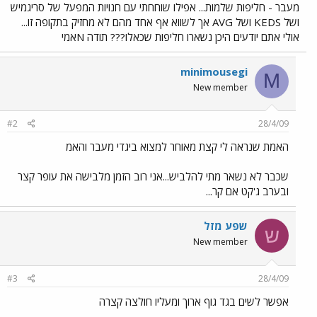
מעבר - חליפות שלמות... אפילו שוחחתי עם חנויות המפעל של סריגמיש
ושל KEDS ושל AVG אך לשווא אף אחד מהם לא מחזיק בתקופה זו...
אולי אתם יודעים היכן נשארו חליפות שכאלו??? תודה Nאמי
minimousegi
M
New member
#2
28/4/09
האמת שנראה לי קצת מאוחר למצוא ביגדי מעבר והאמ
שכבר לא נשאר מתי להלביש...אני רוב הזמן מלבישה את עופר קצר
ובערב ג'קט אם קר...
שפע מזל
ש
New member
#3
28/4/09
אפשר לשים בגד גוף ארוך ומעליו חולצה קצרה