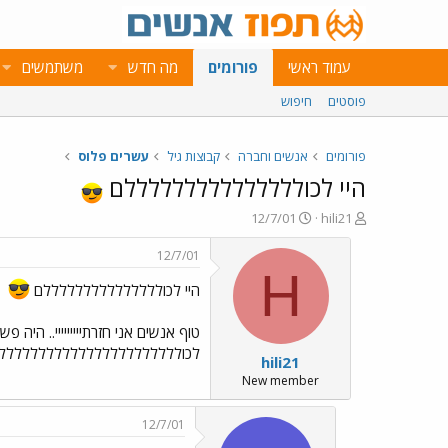
עמוד ראשי
פורומים
מה חדש
משתמשים
פוסטים
חיפוש
פורומים
אנשים וחברה
קבוצות גיל
עשרים פלוס
היי לכולללללללללללללללם
פ
פ
12/7/01
hili21
ו
ו
ת
ר
12/7/01
ח
ס
H
ה
ם
היי לכולללללללללללללללם
נ
ב
ו
ת
טוף אנשים אני חזרתייייייייי.. היה
ש
א
לכוללללללללללללללללללללללללללל
hili21
א
ר
י
New member
ך
12/7/01