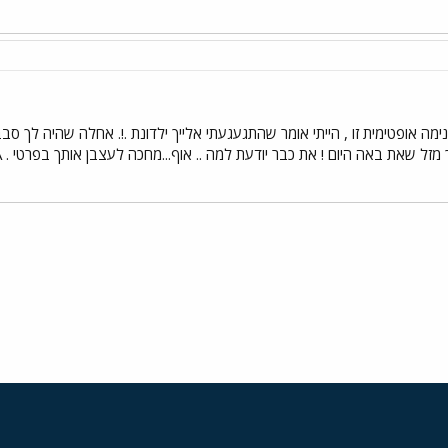
ימה אופטימית זו , הייתי אומר שהתגעגעתי אלייך ילדונת .!. אחלה שהיה לך סבב
ת באה היום ! את כבר יודעת למה .. אוף...מחכה לעצבן אותך בפרטי . AFRICA שהתגעגע ...!...
י
שור