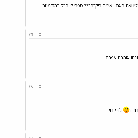
ו ואת באת... איפה ביקרת??? ספרי לי הכל בהזדמנות.
#5
חזרת! אוהבת אפרת
#6
ודה
ג`וני בוי