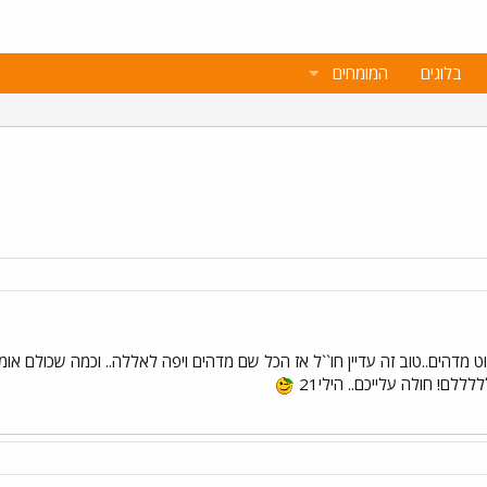
בלוגים
המומחים
 פשוט מדהים..טוב זה עדיין חו``ל אז הכל שם מדהים ויפה לאללה.. וכמה שכולם א
ם! חולה עלייכם.. הילי21