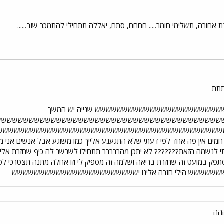
ת אחורה, תשלימי חומר..... חחחח, סתם, יאללה תתחילי להתמכר שוב......
תת
שששששששששששששששששששששש שנייה יש המשך
ששששששששששששששששששששששששששששששששששששששששששש
שששששששששששששששששששששששששששששששששששששששששששששששש
מים אין פה אחד לפי דעתי שלא התגעגע אלייך כמו משוגע אבל אנשים אני מתב
תי לנשמה הזאת??????? לא יתכן מהררררר תתחילו לשרשר לה כיף שחזרת אל
תפק במועט זה שחזרת בריאה ושלמה זה מספיק לי וזו אחלה מתנה תצטרכי לסל
שששש הילי חזרה אלינו יששששששששששששששששששששששש
הה