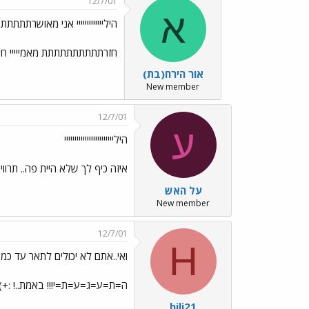
12/7/01
א
הילייייייייייייי אני מאושרתתתת
חזרתתתתתתתתתת מאמייייי חולה
אור הירח(בת)
New member
12/7/01
ע
היליייייייייייייייייייייייי
איזה כיף לך שלא היית פה.. תרוויחי.. מקווה שנהינת ועשית חיים נראה 
על האש
New member
12/7/01
H
ואי..אתם לא יכולים לתאר עד כמ
ה=ת=ע=ג=ע=ת=י!!! באמת..! :+) הי
hili21