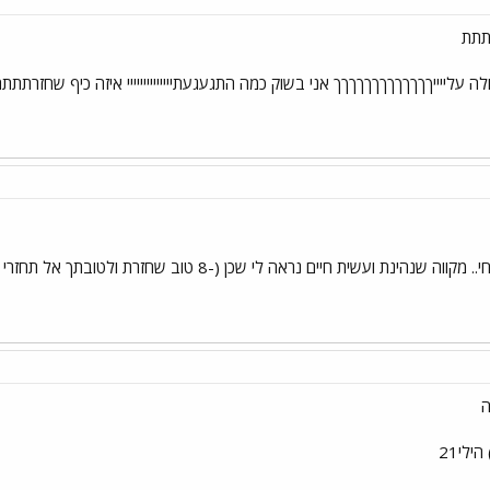
תתתת
 עלייייךךךךךךךךךךךךך אני בשוק כמה התגעגעתיייייייייייייי איזה כיף שחזרתת
לי שכן (-8 טוב שחזרת ולטובתך אל תחזרי כמה עמודים אחורה שמעי לעצה שילי שיהיה לך יום נפלא..
ה
לי21