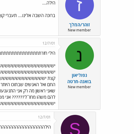
ז
הילה.....
ברוכה השבה אלינו..... תעברי קצ
זוהר/המלך
New member
12/7/01
נ
הילי חזרתתתתתתתתתתתתתתתת
ישששששששששששששששששש
יששששששששששששששששש
נפוליאון
קצת יששששששששששששששש
בואנה-חרטה
החם ואל האנשים שבתוכו היותר ח
New member
שאני ראשון מה רק אני התגעגע
להם משהו מחו``ל?????? אני מס
יששששששששששששששששששש
12/7/01
S
הילההההההההההההההההה