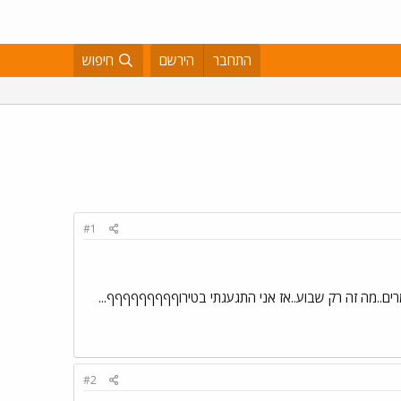
התחבר
הירשם
חיפוש
#1
ומרים..מה זה רק שבוע..אז אני התגעגתי בטירוףףףףףףףףף...
#2