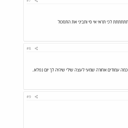
#7
תתתתתתת לכי תראי אי סי ותביני את התסכול
#8
#9