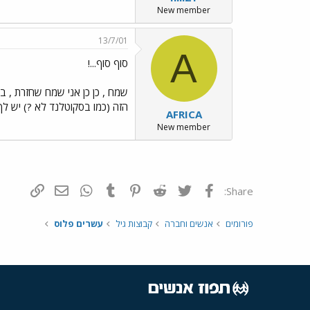
New member
13/7/01
A
סוף סוף...!
שמח , כן כן אני שמח שחזרת , בנ
הזה (כמו בסקוטלנד לא ?) יש לך מזל שא
AFRICA
New member
פייסבוק
Twitter
Reddit
Pinterest
Tumblr
WhatsApp
דואר אלקטרונ
הוסף קי
Share:
פורומים
אנשים וחברה
קבוצות גיל
עשרים פלוס