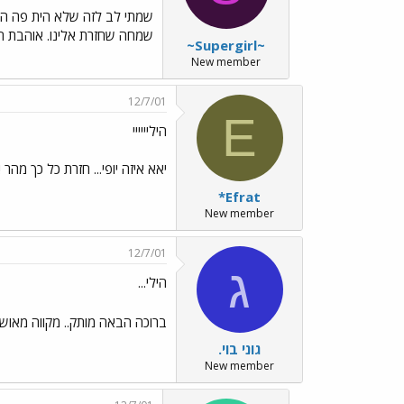
שמתי לב לזה שלא הית פה הרבה
שמחה שחזרת אלינו. אוהבת המון המון
~Supergirl~
New member
12/7/01
E
היליייייי
יאא איזה יופי... חזרת כל כך מה
*Efrat
New member
12/7/01
ג
הילי...
ברוכה הבאה מותק.. מקווה מאוש 
גוני בוי.
New member