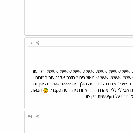
#3
שששששששששששששששששששששששש חכי עוד
ששש מאושרים שחזרת אל זרועות הפורום
ייש לראות כזה דבר מה הולך פה ????זו שערוריה איך זה
ינו אבלללללל מהררררררר אחרת יהיה פה סקנדל
הבאת
וח לי על הקיטשיות הקיצור
#4