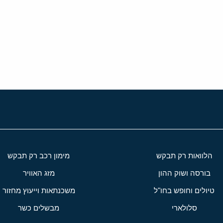
י
שור
הלוואות רק תבקש
מימון רכב רק תבקש
בורסה ושוק ההון
מזג האוויר
טיולים וחופש בחו"ל
משכנתאות וייעוץ מחזור
סלולארי
מבשלים כשר