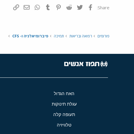
פייסבוק
Twitter
Reddit
Pinterest
Tumblr
WhatsApp
דואר אלקטרונ
הוסף קי
Share:
פורומים
רפואה ובריאות
תמיכה
פיברומיאלגיה ו- CFS
האח הגדול
עגלת תינוקות
תעופה קלה
טלוויזיה