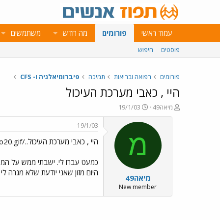
עמוד ראשי
פורומים
מה חדש
משתמשים
פוסטים
חיפוש
פורומים
רפואה ובריאות
תמיכה
פיברומיאלגיה ו- CFS
היי , כאבי מערכת העיכול
פ
פ
מיאה49
19/1/03
ו
ו
ת
ר
19/1/03
ח
ס
מ
היי , כאבי מערכת העיכול../images/Emo20.gif
ה
ם
נ
ב
ו
ת
כמעט עברו לי. ישבתי ממש על המפ
ש
א
היום מזון שאני יודעת שלא מגרה לי
מיאה49
א
ר
י
New member
ך