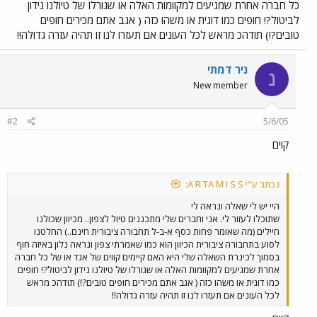
כל חברה אחרת שמגיעים למקוומות האלה או שגורלו של טיולנו נידון
לביטול?! חופים כמו דוגית או משהו כזה ( אגב אתם מכירים חופים
טובים?!) תודהכ מראש לכל העונים אם תעזרו לנו זו תהיה עזרה גדולה!!
ניר דמתי
נ
New member
#2
5/6/05
קוים
נכתב ע"י A R TA M I S S:
היי יש לי שאלה ונראה לי
שתוכלו לעזור לי. אני וחברים שלי מתכננים טיול לצפון.. מכיוון שכולנו
חיילים (מה שאומר פחות כסף א-ב-ל תחבורה ציבורית חינם..) החלטנו
לסוע בתחבורה ציבורית הכיוון הוא כמו שאמרתי צפון ונראה נלון באיזה חוף
בסמוך לכינרת השאלה שלי היא האם קיימים קווים של אגד או של כל חברה
אחרת שמגיעים למקוומות האלה או שגורלו של טיולנו נידון לביטול?! חופים
כמו דוגית או משהו כזה ( אגב אתם מכירים חופים טובים?!) תודהכ מראש
לכל העונים אם תעזרו לנו זו תהיה עזרה גדולה!!