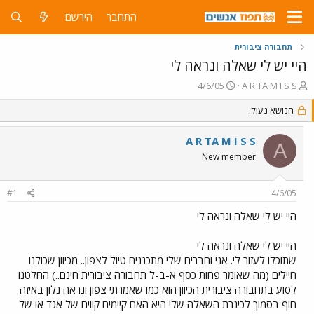
התחבר
הירשם
תחבורה ציבורית
היי יש לי שאלה ונראה לי
פ
פ
4/6/05
A R TA M I S S
ו
ו
ת
הנושא נעול.
ר
ח
ס
ה
ם
A R TA M I S S
A
נ
ב
New member
ו
ת
ש
א
א
ר
#1
4/6/05
י
ך
היי יש לי שאלה ונראה לי
היי יש לי שאלה ונראה לי
שתוכלו לעזור לי. אני וחברים שלי מתכננים טיול לצפון.. מכיוון שכולנו
חיילים (מה שאומר פחות כסף א-ב-ל תחבורה ציבורית חינם..) החלטנו
לסוע בתחבורה ציבורית הכיוון הוא כמו שאמרתי צפון ונראה נלון באיזה
חוף בסמוך לכינרת השאלה שלי היא האם קיימים קווים של אגד או של