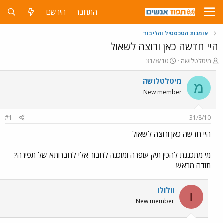
התחבר
הירשם
אומנות הטכסטיל והליבוד
היי חדשה כאן ורוצה לשאול
פ
פ
מיטלטלושה
31/8/10
ו
ו
ת
ר
מיטלטלושה
מ
ח
ס
New member
ה
ם
נ
ב
ו
ת
#1
31/8/10
ש
א
א
ר
היי חדשה כאן ורוצה לשאול
י
ך
מי מתכננת להכין תיק עופרה ומוכנה לחבור אלי לחברותא של תפירה?
תודה מראש
וולולו
ו
New member