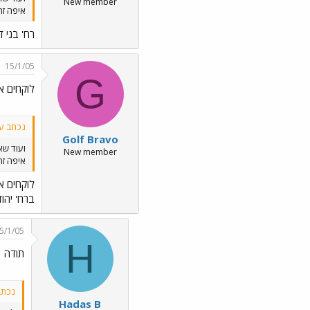
New member
איפה זה אכסנ
רח' בני דן 36 בצפון תל-
15/1/05
G
לוקחים א
נכתב ע"י as B
Golf Bravo
ועוד ש
New member
איפה זה אכסנ
לוקחים א
ברח' יהודה המכבי: 24, 25, 14, 5 קו
5/1/05
H
תודה
נכתב ע"י 
Hadas B