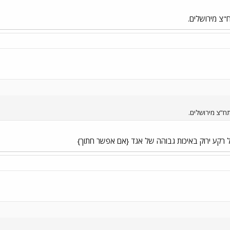
"צ מירושלים.
תח"צ מירושלים.
 רקע ירוק באיכות גבוהה של אגד {אם אפשר חתוך}