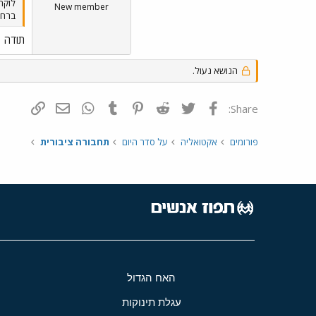
לוקח
New member
ברח' יהודה המכבי:
תודה
הנושא נעול.
פייסבוק
Twitter
Reddit
Pinterest
Tumblr
WhatsApp
דואר אלקטרונ
הוסף קי
Share:
פורומים
אקטואליה
על סדר היום
תחבורה ציבורית
האח הגדול
עגלת תינוקות