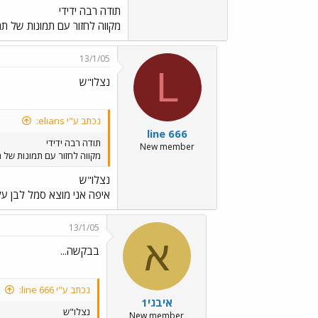
תודה רבה ידידי
מקווה לחזור עם תמונות של תח
13/1/05
L
נצלו"ש
נכתב ע"י elians:
line 666
תודה רבה ידידי
New member
מקווה לחזור עם תמונות של 
נצלו"ש
איפה אני מוצא סמל לבן על
13/1/05
א
בבקשה...
נכתב ע"י line 666:
איבגי1
נצלו"ש
New member