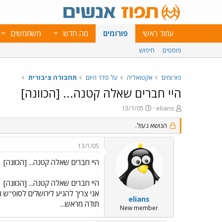
עמוד ראשי
פורומים
מה חדש
משתמשים
פוסטים
חיפוש
פורומים
אקטואליה
על סדר היום
תחבורה ציבורית
היי חברים שאלה קטנה... [הכוונה]
פ
פ
13/1/05
elians
ו
ו
ת
ר
הנושא נעול.
ח
ס
ה
ם
13/1/05
נ
ב
ו
ת
היי חברים שאלה קטנה... [הכוונה]
ש
א
א
ר
היי חברים שאלה קטנה... [הכוונה]
י
ך
elians
תודה מראש...
New member