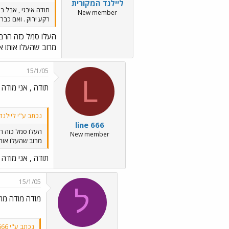
ליילנד המקורית
תודה איבגי , אבל ב
New member
רקע ירוק . ואם כבר
העלו סמל כזה הרב
מרוב שהעלו אותו אנ
15/1/05
L
תודה , אני מודה 
נכתב ע"י ליילנד
line 666
העלו סמל כזה ה
New member
מרוב שהעלו אותו
תודה , אני מודה 
15/1/05
ל
מודה מודה מודה../.gif../images/Emo13.gif
נכתב ע"י line 666: