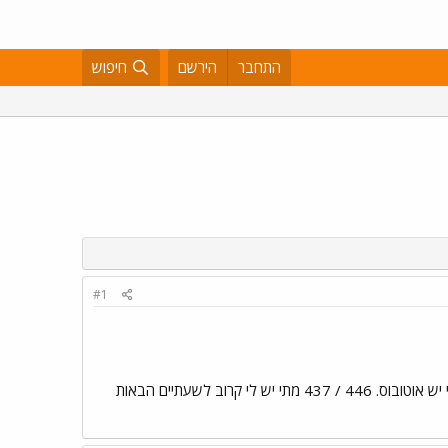
התחבר
הירשם
חיפוש
#1
אני צריך להגיע לירושלים לסופ"ש ומשום מה האתר של אגד מרפרש את עצמו כל שניה ואני לא מצליח לבדוק מתי יש אוטובוס. 446 / 437 מתי יש לי קרוב לשעתיים הבאות