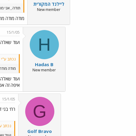
ליילנד המקורית
תודה , אני מו
New member
מודה מודה מו
15/1/05
H
ועוד שאלה
נכתב ע"י ל
Hadas B
מודה מודה
New member
ועוד שאלה
איפה זה אכסניית נו
15/1/05
G
רח' בני דן 36 בצפון תל-
נכתב ע"י as B
Golf Bravo
ועוד ש