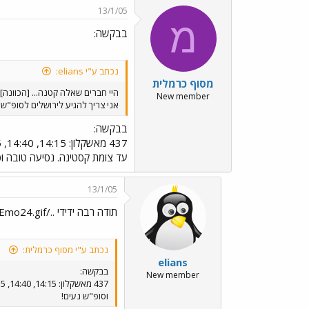
13/1/05
מ
בבקשה:
נכתב ע"י elians:
מסוף כרמלית
היי חברים שאלה קטנה... [הכוונה]
New member
אני צריך להגיע לירושלים לסופ"ש ומשום מה האתר
בבקשה:
עד צומת קסטינה. נסיעה טובה וס
13/1/05
תודה רבה ידידי ../images/Emo24.gif
נכתב ע"י מסוף כרמלית:
elians
בבקשה:
New member
וסופ"ש נעים!