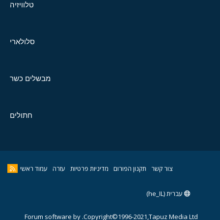
טלוויזיה
סלולארי
מבשלים כשר
חתולים
צור קשר
תקנון הפורום
מדיניות פרטיות
עזרה
עמוד ראשי
עברית (he_IL)
Forum software by
Copyright©1996-2021,Tapuz Media Ltd.