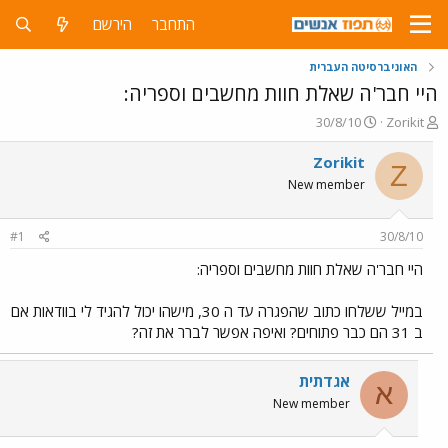
התחבר
הירשם
האוניברסיטה העברית
היי חבר'ה שאלת חוות מחשבים וספריה:
פ
פ
30/8/10
Zorikit
ו
ו
ת
ר
Zorikit
Z
ח
ס
New member
ה
ם
נ
ב
ו
ת
#1
30/8/10
ש
א
א
ר
היי חבר'ה שאלת חוות מחשבים וספריה:
י
ך
במייל ששלחו כתוב שהפגרה עד ה 30, מישהו יכול להגיד לי בוודאות אם
ב 31 הם כבר פתוחים? ואיפה אפשר לברר את זה?
אגדתית
א
New member