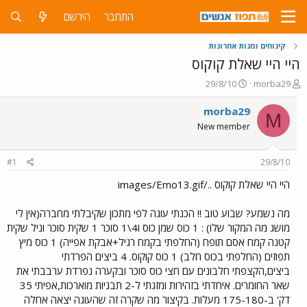
התחבר
הירשם
קינוחים ומנות אחרונות
היי היי שאלת קוקוס
פ
פ
29/8/10
morba29
ו
ו
ת
ר
morba29
M
ח
ס
New member
ה
ם
נ
ב
ו
ת
#1
29/8/10
ש
א
א
ר
היי היי שאלת קוקוס ../images/Emo13.gif
י
ך
מה נשמע? שבוע טוב !! הכנתי עוגה לפי מתכון שקיבלתי מחברה(אין לי
מושג מה המקור שלו) : 1 כוס שמן כוס ו4\1 סוכר 1 שקית סוכר וניל שקית
קטנה קמח אסם תופח (החלפתי בקמח רגיל+אבקת אפייה) 1 כוס מיץ
תפוזים (החלפתי בכוס חלב) 1 כוס קוקוס. 4 ביצים הפרדתי
ביצים,הקצפתי חלבונים עם חצי כוס סוכר ובקערה נפרדת ערבבתי את
שאר החומרים. איחדתי בזהירות ומזגתי ל-2 תבניות מוארכות,אפיתי 35
דק' ב-175-180 מעלות. בקיצור מה שקרה זה שהעוגה יצאה אחלה