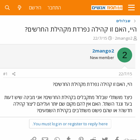
התחבר
הירשם
שבלולים
היי, האם זו קהילה נפרדת מקהילת החרשים?
פ
פ
22/7/15
2mango2
ו
ו
ת
ר
2mango2
2
ח
ס
New member
ה
ם
נ
ב
ו
ת
#1
22/7/15
ש
א
א
ר
היי, האם זו קהילה נפרדת מקהילת החרשים?
י
ך
כיצד מושתלי שבלול מתקבלים בקהילת החרשים? אני מבינה שיש דעות
בעד ונגד השתל. האם אין להם מקום שם יותר ועליהם ליצור קהילה
חדשה? או שהם פשוט משתלבים בקהילת השומעים?
You must log in or register to reply here.
פייסבוק
Twitter
Reddit
Pinterest
Tumblr
WhatsApp
דואר אלקטרוני
הוסף קישור
Share: