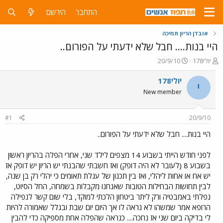
התחבר
הירשם
אובדן הריון תמיכה
היי בנות.... חבל שלא ידעתי על הפורום..
פ
פ
יולי178
20/9/10
ו
ו
ת
ר
יולי178
י
ח
ס
New member
ה
ם
נ
ב
ו
ת
#1
20/9/10
ש
א
א
ר
היי בנות.... חבל שלא ידעתי על הפורום..
י
ך
לפני חודש הייתי בשבוע 14 מצפים לילד שני, אחרי הפלה בהריון ראשון
בשבוע 8 (לעובר לא היה דופק) ואז חשבתי שהבנתי יש הריון יש דופק אז
יש אח או אחות ליהלי, ואז בין תכנון של עגלת תאומים כי יהלי רק בן שנה,
לבין תחושות הבחילות הטובות שאנחנו מקבלות בשמחה, החל הסיוט,
נפלתי באמבטיה ורק ליתר ביטחון הלכתי למוקד, בלי שום קשר לנפילה
הרופא אמר שמשהו לא נראה לו אך היום יום שבת ובגלל שאמורה להיות
לי בדיקה ביום שני אז נחכה.... כנראה שהפלה אחת מספיקה כדי להבין