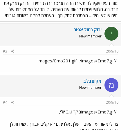
וטוב בעיני שקיבלת תשובה זהה מכ"כ הרבה גורמים - זה רק מחזק את
הבחירה. הלוואי ויכולנו לראות את העתיד, ולוותר על המחשבות של
יהיה או לא יהיה.... מצטרפת לתקוותך - מאחלת לכולנו בשורות טובות!
ירוק כחול אפור
י
New member
#3
20/9/10
../images/Emo201.gif ../images/Emo7.gif
מקוםבלב
מ
New member
#4
20/9/10
../images/Emo7.gifבוקר טוב יולי,
צר לי מאוד על האובדן שלך. אלו ימים לא קלים עבורך . שולחת לך