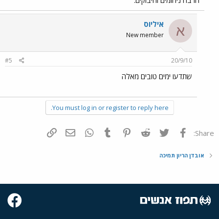
הרבה ניחומים וחיבוקים.
איליוס
א
New member
#5
20/9/10
שתדעו ימים טובים מאלה
You must log in or register to reply here.
פייסבוק
Twitter
Reddit
Pinterest
Tumblr
WhatsApp
דואר אלקטרוני
הוסף קישור
Share:
אובדן הריון תמיכה