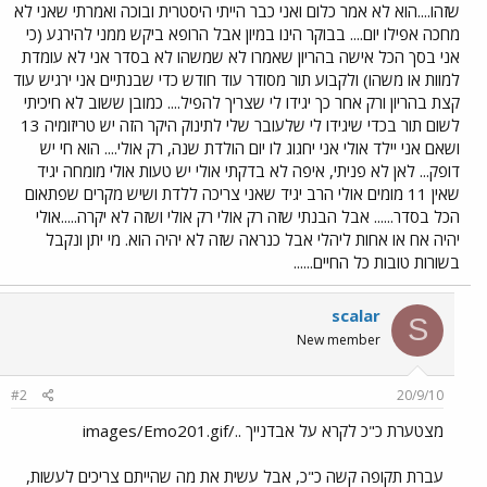
שזהו....הוא לא אמר כלום ואני כבר הייתי היסטרית ובוכה ואמרתי שאני לא
מחכה אפילו יום.... בבוקר הינו במיון אבל הרופא ביקש ממני להירגע (כי
אני בסך הכל אישה בהריון שאמרו לא שמשהו לא בסדר אני לא עומדת
למוות או משהו) ולקבוע תור מסודר עוד חודש כדי שבנתיים אני ירגיש עוד
קצת בהריון ורק אחר כך יגידו לי שצריך להפיל.... כמובן ששוב לא חיכיתי
לשום תור בכדי שיגידו לי שלעובר שלי לתינוק היקר הזה יש טריזומיה 13
ושאם אני יילד אולי אני יחגוג לו יום הולדת שנה, רק אולי.... הוא חי יש
דופק... לאן לא פניתי, איפה לא בדקתי אולי יש טעות אולי מומחה יגיד
שאין 11 מומים אולי הרב יגיד שאני צריכה ללדת ושיש מקרים שפתאום
הכל בסדר...... אבל הבנתי שזה רק אולי רק אולי ושזה לא יקרה.....אולי
יהיה אח או אחות ליהלי אבל כנראה שזה לא יהיה הוא. מי יתן ונקבל
בשורות טובות כל החיים......
scalar
S
New member
#2
20/9/10
מצטערת כ"כ לקרא על אבדנייך ../images/Emo201.gif
עברת תקופה קשה כ"כ, אבל עשית את מה שהייתם צריכים לעשות,