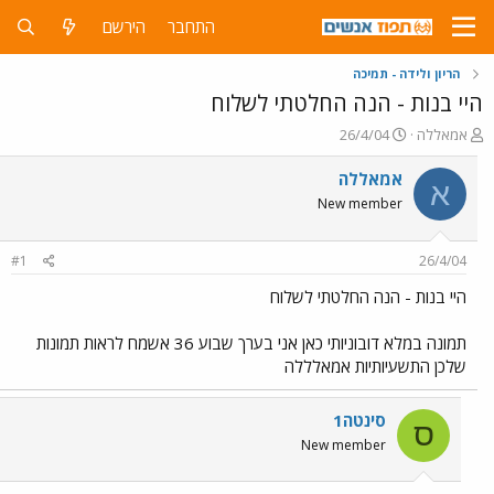
התחבר
הירשם
הריון ולידה - תמיכה
היי בנות - הנה החלטתי לשלוח
פ
פ
אמאללה
26/4/04
ו
ו
ת
ר
אמאללה
א
ח
ס
New member
ה
ם
נ
ב
ו
ת
#1
26/4/04
ש
א
א
ר
היי בנות - הנה החלטתי לשלוח
י
ך
תמונה במלא דובוניותי כאן אני בערך שבוע 36 אשמח לראות תמונות
שלכן התשעיותיות אמאלללה
סינטה1
ס
New member