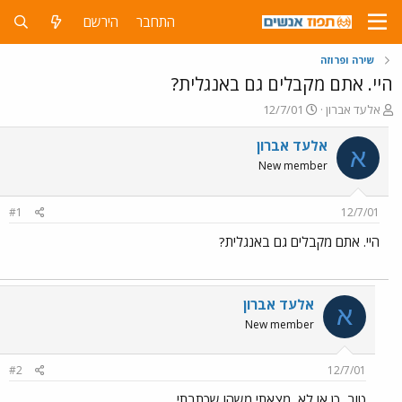
התחבר
הירשם
שירה ופרוזה
היי. אתם מקבלים גם באנגלית?
פ
פ
אלעד אברון
12/7/01
ו
ו
ת
ר
אלעד אברון
א
ח
ס
New member
ה
ם
נ
ב
ו
ת
#1
12/7/01
ש
א
א
ר
היי. אתם מקבלים גם באנגלית?
י
ך
אלעד אברון
א
New member
#2
12/7/01
טוב, כן או לא, מצאתי משהו שכתבתי