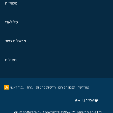
טלוויזיה
סלולארי
מבשלים כשר
חתולים
צור קשר
תקנון הפורום
מדיניות פרטיות
עזרה
עמוד ראשי
עברית (he_IL)
Forum software by
Copyright©1996-2021,Tapuz Media Ltd.