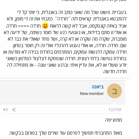
בעברית. פשוט שכל מה שאני כותב זה באנגלית, כי יותר קל לי
להתבטא באנגלית. קוראים לזה ``חרדה``. כתבתי את זה די מזמן, ולא
אגיד באיזה קונטקסט, אבל לא קשה לראות
חרדה ==== חרדה.
או אולי זו סתם בדידות, או געגוע? רגע של חוסר נשימה, של ידיעה לא
מוסברת, שקרה מה שקרה או לא קרה, ושל פחד שאולי את כבר לא
שם. חרדה. חרדה, או אולי געגוע להרגל? אולי זה רק חוסר בטחון.
חרדה עמוקה לרגשות עמוקים, המתרכזים בחרדת בגידה לא מודעת או
בחרדת נטישה בלתי רצונית. חרדה שנפסקת לצלצול הטלפון כשאני
יודע ששלי או לא, את עדיין איתי. וברגע שאני עונה - אז מתחילה לה
חרדה חדשה.
ביאנה
ב
New member
#3
12/7/01
ממש יפה
מאוד התחברתי תמשיך לפרסם עוד שירים שלך בפורום בבקשה