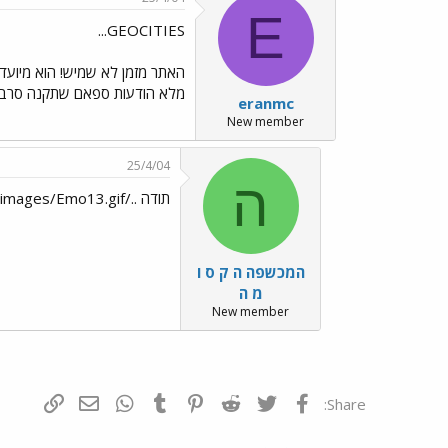
E
GEOCITIES...
מלא הודעות ספאם שתקנה סרבר מהם עבור XXX$. בלמעלה של הפורום יש קישור לשרתים
eranmc
New member
25/4/04
ה
תודה ../images/Emo13.gif ואני בת...
המכשפה ה ק ס ו
מ ה
New member
פייסבוק
Twitter
Reddit
Pinterest
Tumblr
WhatsApp
דואר אלקטרונ
הוסף קי
Share: