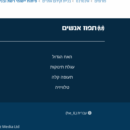
פורומים
אינטרנט
בניית וקידום אתרים
פיתוח יישומי רשת ובני
האח הגדול
עגלת תינוקות
תעופה קלה
טלוויזיה
עברית (he_IL)
 Media Ltd.