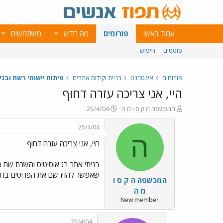
עמוד ראשי
פורומים
מה חדש
משתמשים
פוסטים
חיפוש
פורומים
אינטרנט
בניית וקידום אתרים
פיתוח יישומי רשת ובני
היי, אני צריכה עזרה דחוף
פ
פ
המכשפה ה ק ס ו מ ה
25/4/04
ו
ו
ת
ר
25/4/04
ח
ס
ה
היי, אני צריכה עזרה דחוף
ה
ם
נ
ב
ו
ת
בניתי אתר בג'אוסיטיס והשרת שם כל
ש
א
שאפשר להזיז שם את הפריטים בחופש
המכשפה ה ק ס ו
א
ר
י
מ ה
ך
New member
25/4/04