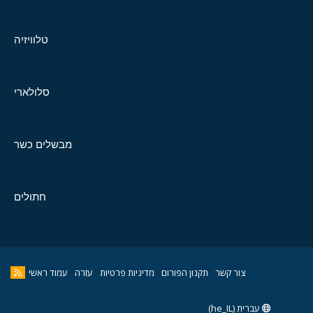
טלוויזיה
סלולארי
מבשלים כשר
חתולים
צור קשר
תקנון הפורום
מדיניות פרטיות
עזרה
עמוד ראשי
עברית (he_IL)