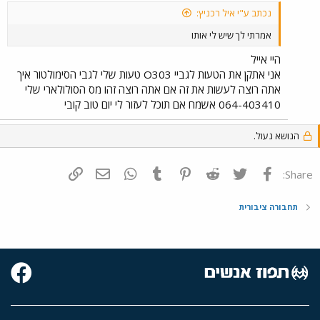
נכתב ע"י איל רכניץ:
אמרתי לך שיש לי אותו
היי אייל
אני אתקן את הטעות לגביי O303 טעות שלי לגבי הסימולטור איך
אתה רוצה לעשות את זה אם אתה רוצה זהו מס הסולולארי שלי
064-403410 אשמח אם תוכל לעזור לי יום טוב קובי
הנושא נעול.
פייסבוק
Twitter
Reddit
Pinterest
Tumblr
WhatsApp
דואר אלקטרוני
הוסף קישור
Share:
תחבורה ציבורית