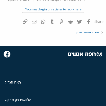
You must log in or register to reply here.
פייסבוק
Twitter
Reddit
Pinterest
Tumblr
WhatsApp
דואר אלקטרוני
הוסף קישור
Share:
חידות טריוויה והגיון
האח הגדול
הלוואות רק תבקש