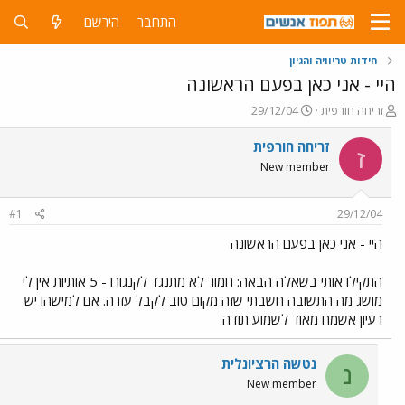
התחבר
הירשם
חידות טריוויה והגיון
היי - אני כאן בפעם הראשונה
פ
פ
זריחה חורפית
29/12/04
ו
ו
ת
ר
זריחה חורפית
ז
ח
ס
New member
ה
ם
נ
ב
ו
ת
#1
29/12/04
ש
א
א
ר
היי - אני כאן בפעם הראשונה
י
ך
התקילו אותי בשאלה הבאה: חמור לא מתנגד לקנגורו - 5 אותיות אין לי
מושג מה התשובה חשבתי שזה מקום טוב לקבל עזרה. אם למישהו יש
רעיון אשמח מאוד לשמוע תודה
נטשה הרציונלית
נ
New member