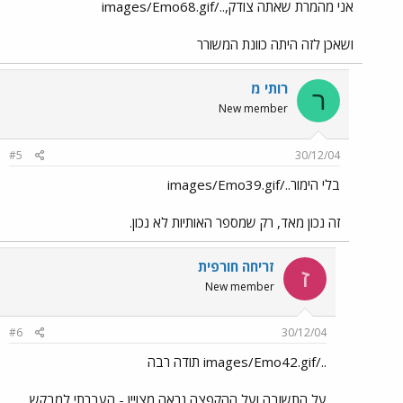
אני מהמרת שאתה צודק,../images/Emo68.gif
ושאכן לזה היתה כוונת המשורר
רותי מ
ר
New member
#5
30/12/04
בלי הימור../images/Emo39.gif
זה נכון מאד, רק שמספר האותיות לא נכון.
זריחה חורפית
ז
New member
#6
30/12/04
../images/Emo42.gif תודה רבה
על התשובה ועל ההקפצה נראה מצויין - העברתי למבקש