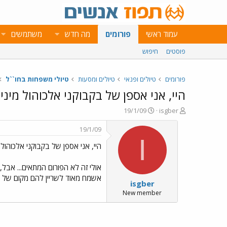
עמוד ראשי
פורומים
מה חדש
משתמשים
פוסטים
חיפוש
פורומים
טיולים ופנאי
טיולים ומסעות
טיולי משפחות בחו``ל
היי, אני אספן של בקבוקני אלכוהול מיני
פ
פ
19/1/09
isgber
ו
ו
ת
ר
19/1/09
ח
ס
I
היי, אני אספן של בקבוקני אלכוהול 
ה
ם
נ
ב
ו
ת
אולי זה לא הפורום המתאים... אבל,
ש
א
אשמח מאוד לשריין להם מקום של כ
isgber
א
ר
י
New member
ך