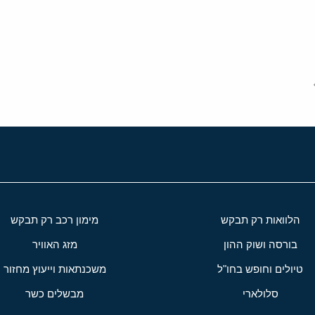
י
שור
הלוואות רק תבקש
מימון רכב רק תבקש
בורסה ושוק ההון
מזג האוויר
טיולים וחופש בחו"ל
משכנתאות וייעוץ מחזור
סלולארי
מבשלים כשר