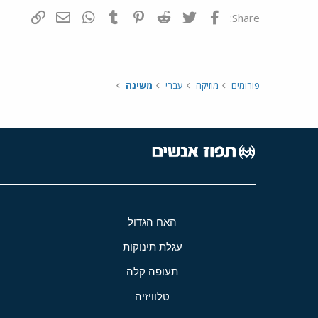
פייסבוק
Twitter
Reddit
Pinterest
Tumblr
WhatsApp
דואר אלקטרונ
הוסף קי
Share:
פורומים
מוזיקה
עברי
משינה
האח הגדול
עגלת תינוקות
תעופה קלה
טלוויזיה