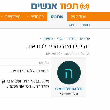
עמוד ראשי
פורומים
מה חדש
משתמשים
פוסטים
חיפוש
פורומים
מוזיקה
עברי
משינה
"הייתי רוצה להכיר לכם את...
פ
פ
הכל התחיל בנאצר
18/1/03
ו
ו
ת
ר
18/1/03
ח
ס
ה
"הייתי רוצה להכיר לכם את...
ה
ם
נ
ב
ו
ת
מייקל...בנסון" " אני יושב הרבה וק
ש
א
להלה לה..... הכל עוד אפשרי...
הכל התחיל בנאצר
א
ר
י
New member
ך