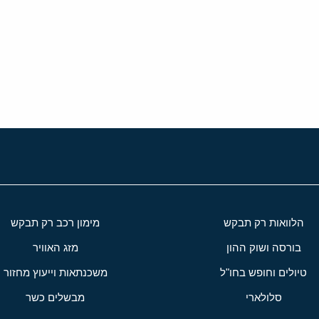
י
שור
הלוואות רק תבקש
מימון רכב רק תבקש
בורסה ושוק ההון
מזג האוויר
טיולים וחופש בחו"ל
משכנתאות וייעוץ מחזור
סלולארי
מבשלים כשר