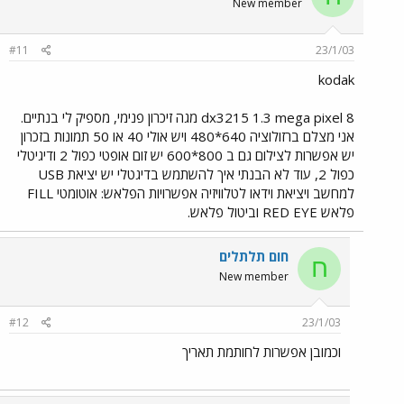
New member
#11
23/1/03
kodak
dx3215 1.3 mega pixel 8 מגה זיכרון פנימי, מספיק לי בנתיים.
אני מצלם ברזולוציה 640*480 ויש אולי 40 או 50 תמונות בזכרון
יש אפשרות לצילום גם ב 800*600 יש זום אופטי כפול 2 ודיגיטלי
כפול 2, עוד לא הבנתי איך להשתמש בדיגטלי יש יציאת USB
למחשב ויציאת וידאו לטלוויזיה אפשרויות הפלאש: אוטומטי FILL
פלאש RED EYE וביטול פלאש.
חום תלתלים
ח
New member
#12
23/1/03
וכמובן אפשרות לחותמת תאריך