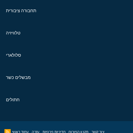
תחבורה ציבורית
טלוויזיה
סלולארי
מבשלים כשר
חתולים
צור קשר
תקנון הפורום
מדיניות פרטיות
עזרה
עמוד ראשי