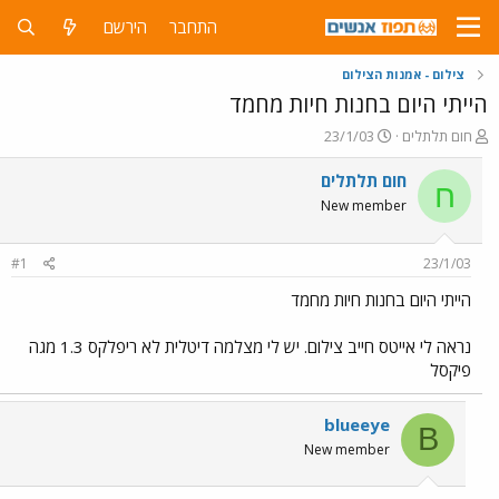
התחבר
הירשם
צילום - אמנות הצילום
הייתי היום בחנות חיות מחמד
פ
פ
חום תלתלים
23/1/03
ו
ו
ת
ר
חום תלתלים
ח
ח
ס
New member
ה
ם
נ
ב
ו
ת
#1
23/1/03
ש
א
א
ר
הייתי היום בחנות חיות מחמד
י
ך
נראה לי אייטס חייב צילום. יש לי מצלמה דיטלית לא ריפלקס 1.3 מגה
פיקסל
blueeye
B
New member