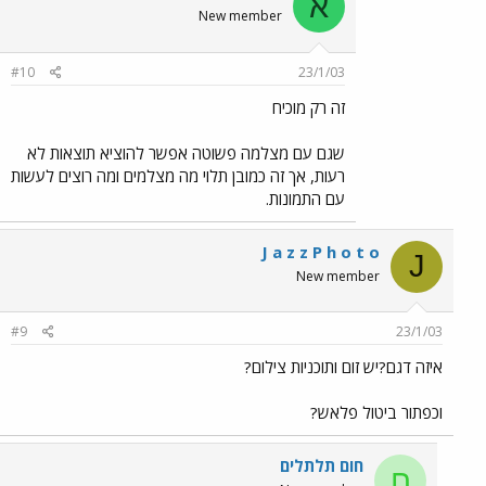
א
New member
#10
23/1/03
זה רק מוכיח
שגם עם מצלמה פשוטה אפשר להוציא תוצאות לא
רעות, אך זה כמובן תלוי מה מצלמים ומה רוצים לעשות
עם התמונות.
J a z z P h o t o
J
New member
#9
23/1/03
איזה דגם?יש זום ותוכניות צילום?
וכפתור ביטול פלאש?
חום תלתלים
ח