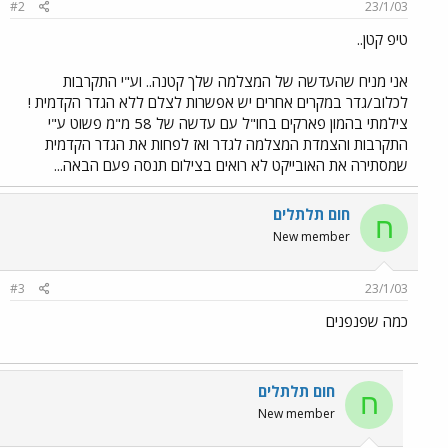
#2
23/1/03
טיפ קטן..
אני מניח שהעדשה של המצלמה שלך קטנה.. וע"י התקרבות
לכלוב/גדר במקרים אחרים יש אפשרות לצלם ללא הגדר הקדמית !
צילמתי בהמון פארקים בחו"ל עם עדשה של 58 מ"מ פשוט ע"י
התקרבות והצמדת המצלמה לגדר ואז לפחות את הגדר הקדמית
שמסתירה את האובייקט לא רואים בצילום תנסה פעם הבאה...
חום תלתלים
ח
New member
#3
23/1/03
כמה שפנפנים
חום תלתלים
ח
New member