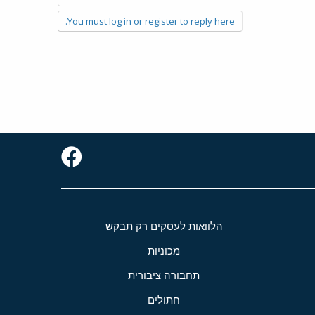
You must log in or register to reply here.
הלוואות לעסקים רק תבקש
מכוניות
תחבורה ציבורית
חתולים