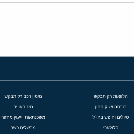
י
שור
הלוואות רק תבקש
מימון רכב רק תבקש
בורסה ושוק ההון
מזג האוויר
טיולים וחופש בחו"ל
משכנתאות וייעוץ מחזור
סלולארי
מבשלים כשר