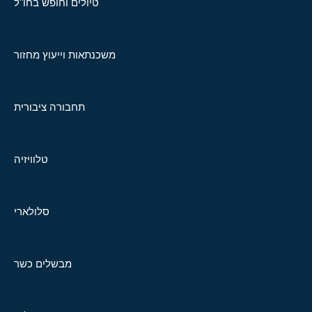
טיולים וחופש בחו"ל
משכנתאות וייעוץ מחזור
תחבורה ציבורית
טלוויזיה
סלולארי
מבשלים כשר