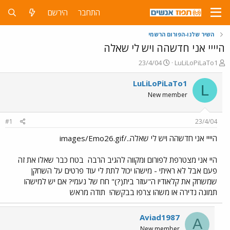
התחבר
הירשם
השיר שלנו-הפורום הרשמי
היייי אני חדשהה ויש לי שאלה
פ
פ
23/4/04
LuLiLoPiLaTo1
ו
ו
ת
ר
LuLiLoPiLaTo1
L
ח
ס
New member
ה
ם
נ
ב
ו
ת
#1
23/4/04
ש
א
א
ר
היייי אני חדשהה ויש לי שאלה../images/Emo26.gif
י
ך
היי אני מצטרפת לפורום ומקווה להגיב הרבה
בטח כבר שאלו את זה
פעם אבל לא ראיתי - מישהו יכול לתת לי עוד פרטים על השחקן
שמשחק את קלאודיו ה"עוזר בית(?)" חח של נעמי? אם יש למישהו
תמונה נדירה או משהו צרפו בבקשה!
תודה מראש
Aviad1987
A
New member