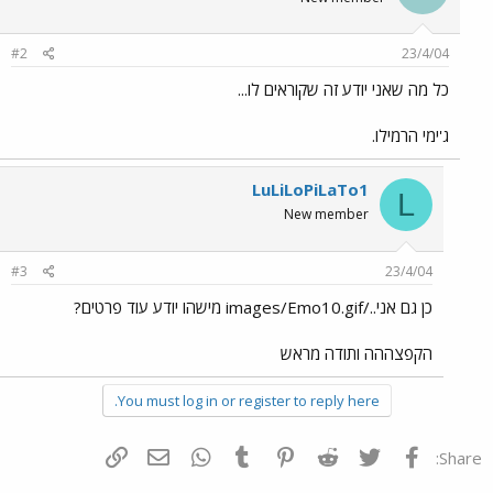
#2
23/4/04
כל מה שאני יודע זה שקוראים לו...
ג'ימי הרמילו.
LuLiLoPiLaTo1
L
New member
#3
23/4/04
כן גם אני../images/Emo10.gif מישהו יודע עוד פרטים?
הקפצההה ותודה מראש
You must log in or register to reply here.
פייסבוק
Twitter
Reddit
Pinterest
Tumblr
WhatsApp
דואר אלקטרוני
הוסף קישור
Share: