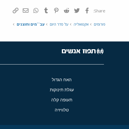
פייסבוק
Twitter
Reddit
Pinterest
Tumblr
WhatsApp
דואר אלקטרונ
הוסף קי
Share:
פורומים
אקטואליה
על סדר היום
עב``מים וחוצנים
האח הגדול
עגלת תינוקות
תעופה קלה
טלוויזיה