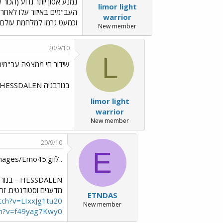
נמנע אסון יותר גרוע (הכור
limor light
warrior
וכמעט גרמו למלחמת עולם ש
New member
20/9/10
L
שידור חי ממצפה עב"מים י
בנורבגיה HESSDALEN יש מצפה ייחודי לעב"מים, מאז שנות ה-80 רואים באיזור אין ספור עב"מים...ויש מאות תמונות...
limor light
warrior
New member
20/9/10
E
../images/Emo45.gif זה אחד המקומות המסקרנים בעולם מבחינתי
SSDALEN
מדענים וסטודנטים. זה
ETNDAS
tch?v=LIxxJg1tu20
New member
ch?v=f49yag7Kwy0