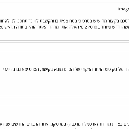
סכם בקיצור מה שיש בסרט כי בטח צפית בו והקשבת לוו. כך תחסכי לנו לפחות
יי של ניק פופ האתר המקורי של הסרט מובא בקישור, הסרט יצא גם בדי.וי.די
 לראות עב"ם בצורת מגן דוד (או סמל המרכבה) במקסיקו... אחד הדברים החדשים ש