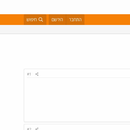
התחבר
הירשם
חיפוש
#1
#2