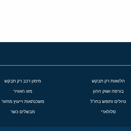
י
שור
הלוואות רק תבקש
מימון רכב רק תבקש
בורסה ושוק ההון
מזג האוויר
טיולים וחופש בחו"ל
משכנתאות וייעוץ מחזור
סלולארי
מבשלים כשר