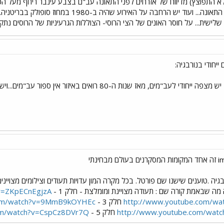
 לא התפוצץ) מדיווח של אזרחים לפני התאונה עב"ם בצבע עינבר ריחף מעל הכור 
לישית... על חוסר האונים של הצי הרוסי- הצוללות הגרעיניות של הרוסים נתקל
יחודי בנורבגיה:
HE - בנורבגיה .טוענים שישנו שם פורטל. בכל מקרה המון עדויות תעודים וצילומים מ
 מה שבאמת קורה שם : תעודה מצויינת ומומלצת - חלק 1 -
v=ZKpECnEgjzA
http://www.youtube.com/wa
חלק 3 -
com/watch?v=9MmB9kOYHEc
http://www.youtube.com/wat
חלק 5 -
om/watch?v=CspCz8DVr7Q