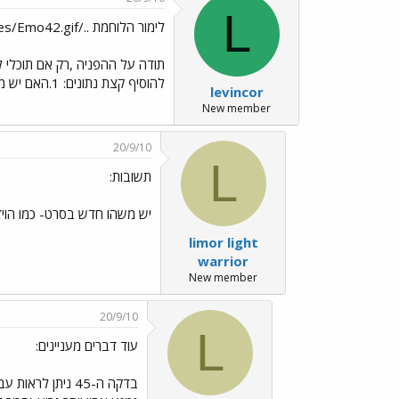
L
לימור הלוחמת ../images/Emo42.gif
תודה על ההפניה ,רק אם תוכלי ל
להוסיף קצת נתונים: 1.האם יש משהו חדש ומיוחד בסרט? 2.מי העלה אותו ומה זה האתר הזה? בתודה מראש מאיר
levincor
New member
20/9/10
L
תשובות:
יש משהו חדש בסרט- כמו הוידו
limor light
warrior
New member
20/9/10
L
עוד דברים מעניינים:
בדקה ה-45 ניתן