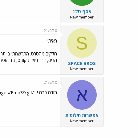
אסף טל1
New member
21/9/10
S
ראיתי
חלקים מהסרט. התרשמתי ביותר. אנ
הריס, ד"ר דיויד ג'קובס, בד הופ
SPACE BROS
New member
21/9/10
א
תודה רבה ! ../images/Emo39.gif
אפשרות חילופית
New member