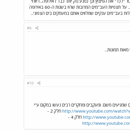
"לכד" את הפיצוץ וכך נמנע נזק יותר כבד לאירופה...דיווחי
העב"מים באיזור עלו לאחר התאונה... ועוד יש הרחבה על האירוע שהיה ב-1980 במחוז סופולק בבריטניה... על תצפיות העב"מים המרובות שהיו בשנות ה-60 באירופה
ות בעב"מים ענקיים שמלווים אותם במעמקים בים הצפוני...
#6
#10
צויינים שמגיעים משם. ומעקבים ומחקרים רבים נעשו במקום ע"י
http://www.youtube.com/watch?
חלק 2 -
http://www.youtube.
חלק 4 -
http://www.youtube.c