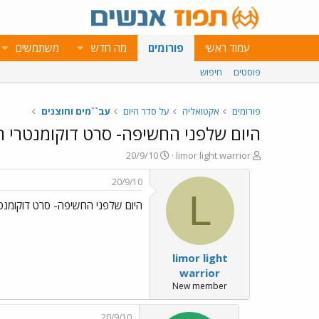
עמוד ראשי
פורומים
מה חדש
משתמשים
פוסטים
חיפוש
פורומים
אקטואליה
על סדר היום
עב``מים וחוצנים
היום שלפני החשיפה- סרט דוקומנטרי 
פ
פ
20/9/10
limor light warrior
ו
ו
ת
ר
20/9/10
ח
ס
L
היום שלפני החשיפה- סרט דוקומנט
ה
ם
נ
ב
ו
ת
ש
א
limor light
א
ר
י
warrior
ך
New member
20/9/10