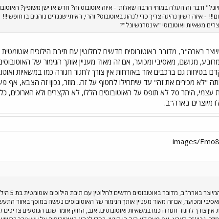
נל" ודבר זה העלה במוחי הרבה שאלות: - איזה אוטובוס זה? חדש או ישן משופץ? האוטובו
ם!!!
- איזה רשיון נהיגה צריך כדי לנהוג באוטובוס? והרי, ראיתי שנגדים נוהגים בו חופשי!!!
-
יצרים משאיות ואוטובוסי "אינטרנשיונל"?
ובע, מגושם, מאסיבי ומכוער, אם זה מאוד מעניין אותך הגימור של האוטובוס
ם בטיחות גם ברכבים אזר באזרחות אין צורך לחגור חגורה כמו במשאיות ואוטוב
 "לא מכירים את זה" עד שיתחילו לחטוף על זה.. מוזר, נכון! זה הצבא, אף פעם 
ברשיון אוטובוס, וכאן אני מתקן את עצמי, היתר 70 לא תופס על האוטובוסים הללו, לא 
ו מיוצרים בארה"ב.
סיבי ומכוער, אם זה מאוד מעניין אותך הגימור של האוטובוסים נעשה במוסך באזור התעש
 אין צורך לחגור חגורה כמו במשאיות ואוטובוסים. אגב, החוק אומר שגם הנוסעים צריכים 