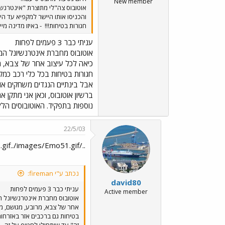
New member
אוטובוס צה"לי מתוצרת "אינטרנשיו
והכניסו אותו היישר למקפיא עד היו
חגורות בטיחות!!!
- באיזו מדינה מי
עניתי כבר 3 פעמים לפחות
כיאה לכל עיצוב אחר של צבא, מר
חגורות בטיחות בכל כלי רכב כמקד
אבל בינתיים הנגדים משחקים אותה
נוספות בתפקיד. האוטובוסים הלל
22/5/03
../images/Emo8.gif../images/Emo51.gif
נכתב ע"י fireman:
david80
עניתי כבר 3 פעמים לפחות
Active member
אחר של צבא, מרובע, מגושם, מא
בטיחות גם ברכבים אזר באזרחות