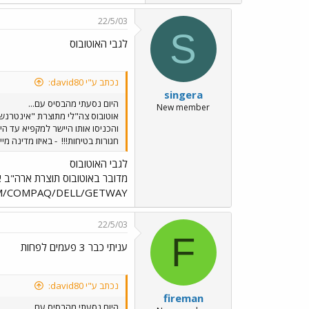
22/5/03
S
לגבי האוטובוס
נכתב ע"י david80:
singera
היום נסעתי מהבסיס עם...
New member
אוטובוס צה"לי מתוצרת "אינטרנשיו
והכניסו אותו היישר למקפיא עד היו
חגורות בטיחות!!!
- באיזו מדינה מי
לגבי האוטובוס
מדובר באוטובוס תוצרת ארה"ב א
IBM/COMPAQ/DELL/GETWAY?? זו הס
22/5/03
F
עניתי כבר 3 פעמים לפחות
נכתב ע"י david80:
fireman
היום נסעתי מהבסיס עם...