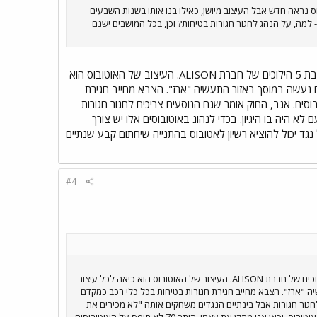
ס נראה חדש אבל העיצוב מיושן, כאילו בנו אותו בשנות השבעים
 למה, על הנהג לחגור חגורות בטיחות? וכן, בכל המושבים ישנם
אוטובוס מחברת אינטרנשיונל המיוצר בארה"ב, מדובר באוטובוסים חדשים לחלוטין עם תיבת הילוכים אוטומטית בת 5 הילוכים של חברת ALISON. העיצוב של האוטובוס הוא
ים נעשה במוסך באזור התעשיה "ארז". הצבא מחייב חגירת
וסים. אגב, החוק אומר שגם הנוסעים צריכים לחגור חגורות
לא היה בו היגיון. בכדי לנהוג באוטובוסים אלו יש צורך
הקצרים ולא הארוכים, כל נגד יכול להוציא רשיון לאטובוס בהתנייה שיחתום קבע שנתיים
#4
אוטובוס מחברת אינטרנשיונל המיוצר בארה"ב, מדובר באוטובוסים חדשים לחלוטין עם תיבת הילוכים אוטומטית בת 5 הילוכים של חברת ALISON. העיצוב של האוטובוס הוא כיאה לכל עיצוב
יה "ארז". הצבא מחייב חגירת חגורות בטיחות בכל כלי רכב כמקדם
לחגור חגורות אבל בינתיים הנגדים משחקים אותה "לא מכירים את
זה" עד שיתחילו לחטוף על זה.. מוזר, נכון! זה הצבא, אף פעם לא היה בו היגיון. בכדי לנהוג באוטובוסים אלו יש צורך ברשיון אוטובוס, וכאן אני מתקן את עצמי, היתר 70 לא תופס על האוטובוסים