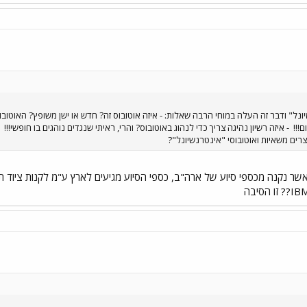
נל" ודבר זה העלה במוחי הרבה שאלות: - איזה אוטובוס זה? חדש או ישן משופץ? האוטובו
ם!!!
- איזה רשיון נהיגה צריך כדי לנהוג באוטובוס? והרי, ראיתי שנגדים נוהגים בו חופשי!!!
-
יצרים משאיות ואוטובוסי "אינטרנשיונל"?
שר נקנה מכספי סיוע של ארה"ב, כספי הסיוע מגיעים לארץ ע"מ לקנות ציוד 
יבה