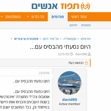
עמוד ראשי
פורומים
מה חדש
משתמשים
פוסטים
חיפוש
פורומים
אקטואליה
על סדר היום
תחבורה ציבורית
היום נסעתי מהבסיס עם...
פ
פ
22/5/03
david80
ו
ו
ת
הנושא נעול.
ר
ח
ס
ה
ם
22/5/03
נ
ב
ו
ת
היום נסעתי מהבסיס עם...
ש
א
א
ר
היום נסעתי מהבסיס עם...
י
אוטובוס צה"לי מתוצרת "אינטרנשיונ
ך
david80
בשנות השבעים והכניסו אותו היישר 
Active member
בטיחות? וכן, בכל המושבים ישנם חג