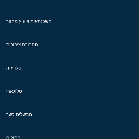
משכנתאות וייעוץ מחזור
תחבורה ציבורית
טלוויזיה
סלולארי
מבשלים כשר
חתולים