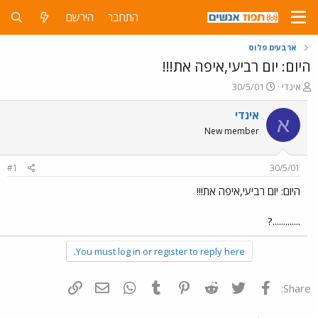
התחבר
הירשם
ארבעים פלוס
היום: יום רביעי,איפה את!!!
פ
פ
אינדי
30/5/01
ו
ו
ת
ר
אינדי
א
ח
ס
New member
ה
ם
נ
ב
ו
ת
#1
30/5/01
ש
א
א
ר
היום: יום רביעי,איפה את!!!
י
ך
.............?
You must log in or register to reply here.
פייסבוק
Twitter
Reddit
Pinterest
Tumblr
WhatsApp
דואר אלקטרוני
הוסף קישור
Share: