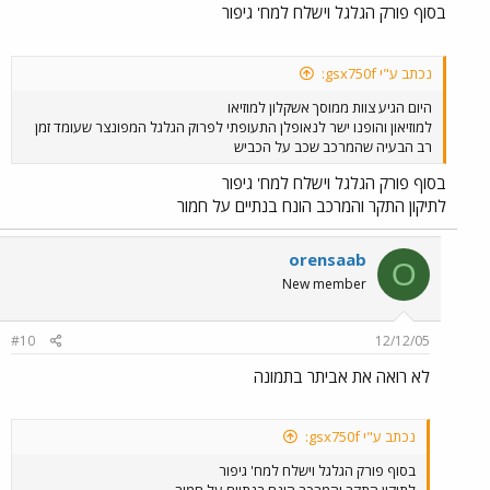
בסוף פורק הגלגל וישלח למח' גיפור
נכתב ע"י gsx750f:
היום הגיע צוות ממוסך אשקלון למוזיאו
למוזיאון והופנו ישר לנאופלן התעופתי לפרוק הגלגל המפונצר שעומד זמן
רב הבעיה שהמרכב שכב על הכביש
בסוף פורק הגלגל וישלח למח' גיפור
לתיקון התקר והמרכב הונח בנתיים על חמור
orensaab
O
New member
#10
12/12/05
לא רואה את אביתר בתמונה
נכתב ע"י gsx750f:
בסוף פורק הגלגל וישלח למח' גיפור