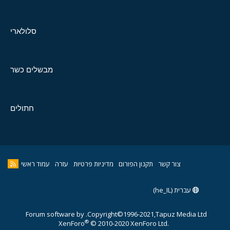
סלולארי
מבשלים כשר
חתולים
צור קשר
תקנון הפורום
מדיניות פרטיות
עזרה
עמוד ראשי
עברית (he_IL)
Forum software by
Copyright©1996-2021,Tapuz Media Ltd.
®
XenForo
© 2010-2020 XenForo Ltd.