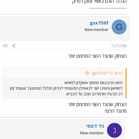
הגלגל הורם באוויר ומוכן לפרוק
--------------------
gsx750f
G
New member
#5
12/12/05
הצחוק שהצד השני התרומם יותר
נכתב ע"י gsx750f:
היום הגיע צוות ממוסך אשקלון למוזיאו
למוזיאון והופנו ישר לנאופלן התעופתי לפרוק הגלגל המפונצר שעומד זמן
רב הבעיה שהמרכב שכב על הכביש
הצחוק שהצד השני התרומם יותר
מהצד הרצוי
ניר דמתי
נ
New member