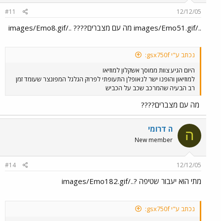
#11
12/12/05
../images/Emo51.gif מה עם מצברים???? ../images/Emo8.gif
נכתב ע"י gsx750f:
היום הגיע צוות ממוסך אשקלון למוזיאו
למוזיאון והופנו ישר לנאופלן התעופתי לפרוק הגלגל המפונצר שעומד זמן
רב הבעיה שהמרכב שכב על הכביש
מה עם מצברים????
ה דרומי
ה
New member
#14
12/12/05
מתי הוא יעבור שטיפה ?../images/Emo182.gif
נכתב ע"י gsx750f: