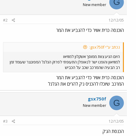
G
New member
#2
12/12/05
הוכנסה כרית אוויר כדי להגביע את המר
נכתב ע"י gsx750f:
היום הגיע צוות ממוסך אשקלון למוזיאו
למוזיאון והופנו ישר לנאופלן התעופתי לפרוק הגלגל המפונצר שעומד זמן
רב הבעיה שהמרכב שכב על הכביש
הוכנסה כרית אוויר כדי להגביע את המר
המרכב שיוכלו להכניס ג'ק להרים את הגלגל
gsx750f
G
New member
#3
12/12/05
הכנסת הג'ק