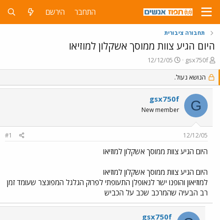
התחבר
הירשם
תחבורה ציבורית
היום הגיע צוות ממוסך אשקלון למוזיאו
פ
פ
12/12/05
gsx750f
ו
ו
ת
הנושא נעול.
ר
ח
ס
ה
ם
gsx750f
G
נ
ב
New member
ו
ת
ש
א
א
ר
#1
12/12/05
י
ך
היום הגיע צוות ממוסך אשקלון למוזיאו
היום הגיע צוות ממוסך אשקלון למוזיאו
למוזיאון והופנו ישר לנאופלן התעופתי לפרוק הגלגל המפונצר שעומד זמן
רב הבעיה שהמרכב שכב על הכביש
gsx750f