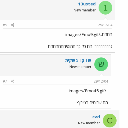
13usted
1
New member
#5
29/12/04
חחחח../images/Emo9.gif
גרררררררר
הם כל כך חמוטיםםםםםםם
ש ו ק ו בשקית
ש
New member
#7
29/12/04
../images/Emo45.gif
הם שרוטים בטירוף
cvd
C
New member