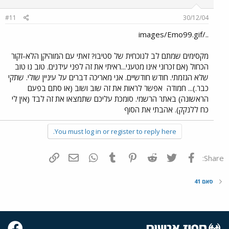
#11
30/12/04
../images/Emo99.gif
מקסימים שמתם לב לנוכחית של סטיבו? זאתי עם המוהיקן הלא-זקור
הכחול (אם זכרוני אינו מטעני...ראיתי את זה לפני עידנים. טוב נו טוב
שלא הגזמתי. חודש חודשיים. אני מאריכה דברים על עיניין שולי. שתקי
כבר.)... חמודה
אפשר לראות את זה שוב ושוב (או סתם בפעם
הראשונה) באתר הרשמי. סומכת עליכם שתמצאו את זה לבד (אין לי
כח ללנקק). אהבתי את הסוף
You must log in or register to reply here.
פייסבוק
Twitter
Reddit
Pinterest
Tumblr
WhatsApp
דואר אלקטרוני
הוסף קישור
Share:
סאם 41