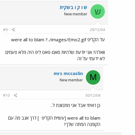
ש ו ק ו בשקית
ש
New member
#9
29/12/04
על הקליפ were all to blam ?../images/Emo2.gif
וואלה? אני יודעת שלהיות סאם-פאט ליפ היה מלא פעמים
לא ידעתי על זה
mrs mccaslin
M
New member
#10
30/12/04
כן ראיתי אבל אני מתכוונת ל..
were all to blam [עשיית הקליפ
] דרך אגב מה עם
הקומנה המתה שלך?