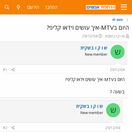
התחבר
הירשם
סאם 41
היום בMTV-איך עושים וידאו קליפ?
פ
פ
ש ו ק ו בשקית
29/12/04
ו
ו
ת
ר
ש ו ק ו בשקית
ש
ח
ס
New member
ה
ם
נ
ב
ו
ת
#1
29/12/04
ש
א
א
ר
היום בMTV-איך עושים וידאו קליפ?
י
ך
בשעה 7
ש ו ק ו בשקית
ש
New member
#2
29/12/04