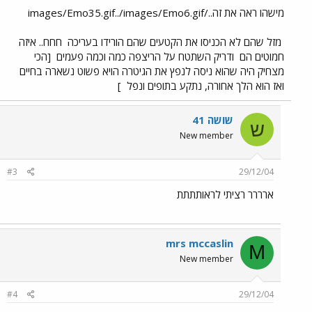
מישהו ראה את זה../images/Emo35.gif../images/Emo6.gif
מזל שהם לא הכניסו את הקטעים שהם הורידו בעריכה
חחח.. איזה
חמוטים הם
ודריק השתטח על הריצפה כמה וכמה פעמים
[הכי
מצחיק היה שהוא ניסה לנפץ את הגיטרה הויא פשוט נשארה בחיים
ואז הוא הלך אחורה, נתקע בתופים ונפל
]
שושה 41
ש
New member
#3
29/12/04
ארררר רציתי לראותתתת
mrs mccaslin
M
New member
#4
29/12/04