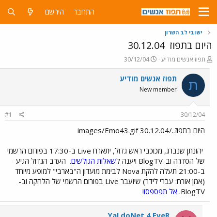
התחבר
הירשם
ישובי לב השרון
היום בתפוז
30.12.04
פ
פ
תפוז אנשים מודיע
30/12/04
ו
ו
ת
ר
תפוז אנשים מודיע
ת
ח
ס
New member
ה
ם
נ
ב
ו
ת
#1
30/12/04
ש
א
א
ר
היום בתפוז../images/Emo43.gif 30.12.04
י
ך
יהונתן שנברג, מכוכבי ראש גדול, יתארח Live ב-17:30 בפורום הרשמי
של הסדרה וב-BlogTV ויענה ל
שאלות הגולשים
.
הערב הגדול הגיע -
ב-21:00 תעלה להקת Nova לבימת מועדון ה"בארבי" למופע מיוחד
(אמן אורח: עברי לידר) שיועבר Live בפורום הרשמי של הלהקה וב-
BlogTV.
אל תפספסו!
YaLdoNet 4 EveR