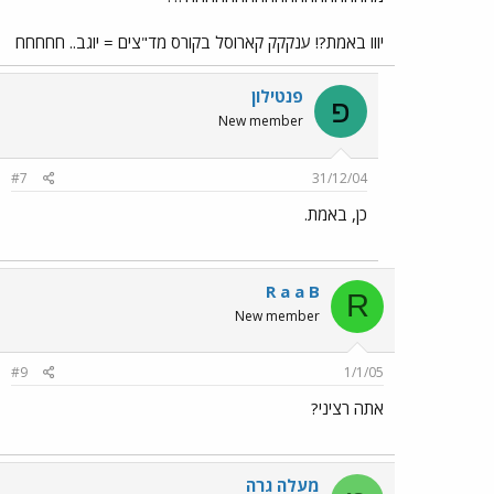
יווו באמת?! ענקקק קארוסל בקורס מד"צים = יוגב.. חחחחח
פנטילון
פ
New member
#7
31/12/04
כן, באמת.
R a a B
R
New member
#9
1/1/05
אתה רציני?
מעלה גרה