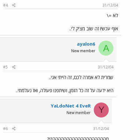
#4
31/12/04
לא =\
אוף עכשיו זה שוב מציק לי..
ayalon6
A
New member
#5
31/12/04
שמרית לא אמרה לכם, זה הייתי אני..
היא ידעה על זה כל הזמן, ושיתפנו פעולה, ואז נעלמתי..
YaLdoNet 4 EveR
Y
New member
#6
31/12/04
מההההההההההההההההההה?!?