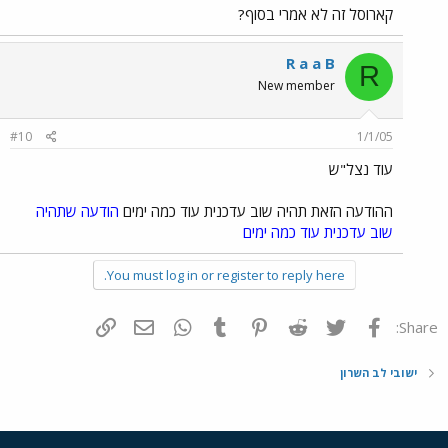
קארוסל זה לא אמרי בסוף?
R a a B
R
New member
#10
1/1/05
עוד נצל"ש
ההודעה הזאת תהיה שוב עדכנית עוד כמה ימים
הודעה שתהיה
שוב עדכנית עוד כמה ימים
You must log in or register to reply here.
פייסבוק
Twitter
Reddit
Pinterest
Tumblr
WhatsApp
דואר אלקטרוני
הוסף קישור
Share:
ישובי לב השרון