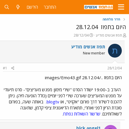
התחבר
הירשם
חדר מלחמה
היום בתפוז
28.12.04
פ
פ
תפוז אנשים מודיע
28/12/04
ו
ו
ת
ר
תפוז אנשים מודיע
ת
ח
ס
New member
ה
ם
נ
ב
ו
ת
#1
28/12/04
ש
א
א
ר
היום בתפוז ../images/Emo43.gif 28.12.04
י
ך
הערב ב-19:00 ישודר הסרט "שירי מימון: מפגש מעריצים"- סרט תיעודי
על מפגש המעריצים שערכה שירי לפני יומיים (כולל הופעה חיה). ניתן
להכנס לשידור דרך פורום "אקזיט", או
blogtv
.
באותה שעה, בפורום
סוכרת הריון לפני ואחרי, תתארח הדיאטנית ציפי קלמן, שתענה
לשאלותיכם.
שרשור השאלות נפתח
.
blck angel1