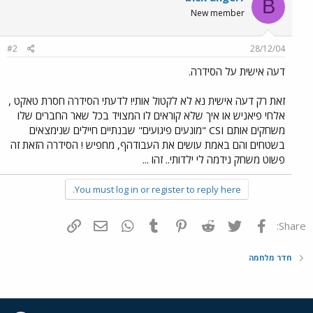
B
New member
#2
28/12/04
דעה אישית על הסידרה.
זאת רק דעה אישית נא לא לקטול אותי! לדעתי הסידרה חסרת טאקט ,
אלחי פיאניש או איך שלא קוראים לו המצויד בכל שאר החברים שלו
משחקים אותם CSI "מונעים פיגועים" שבנתיים חיילים שנימצאים
בשטחים והם באמת עושים את העבודהף, מחפיש ! הסידרה הזאת זה
פשוט משחק נידמה לי ילדותי.. זהו ...
You must log in or register to reply here.
פייסבוק
Twitter
Reddit
Pinterest
Tumblr
WhatsApp
דואר אלקטרוני
הוסף קישור
Share:
חדר מלחמה